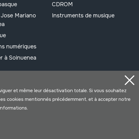
 basque
CDROM
n Jose Mariano
Instruments de musique
ea
ue
ons numériques
r à Soinuenea
aviguer et même leur désactivation totale. Si vous souhaitez
ter les cookies mentionnés précédemment, et à accepter notre
’informations.
Développé par Lotura