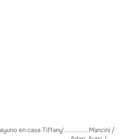
uno en casa Tiffany'................Mancini /
........................................Adap. Auric /