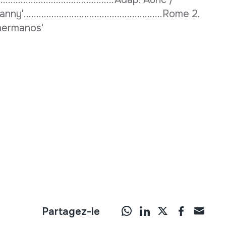
.................................................Rome 2.
 hermanos'
Partagez-le