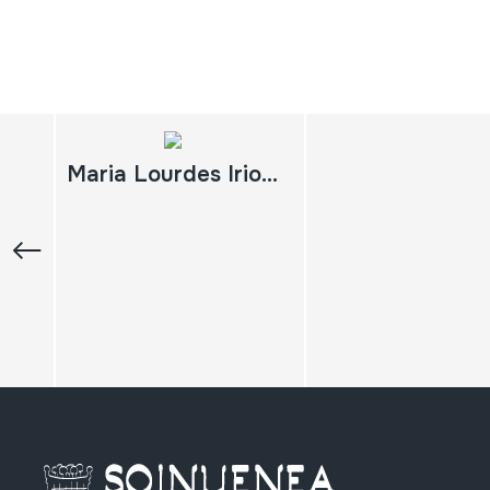
Maria Lourdes Iriondo; Ez dok amairu; Abesten Dizut, jauna; Etzaitut Ikusi Nai; Agurra; Loa