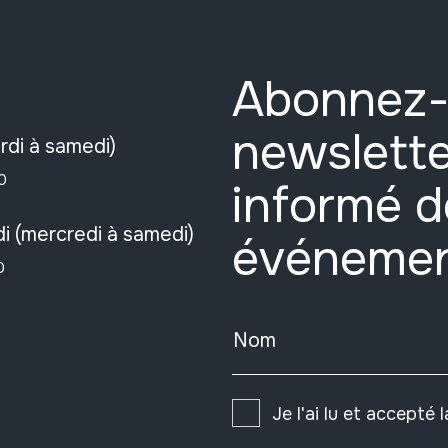
Abonnez-
newslette
rdi à samedi)
0
informé d
i (mercredi à samedi)
événeme
0
Nom
Je l'ai lu et accepté 