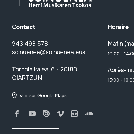
Contact
Horaire
943 493 578
Matin (ma
soinuenea@soinuenea.eus
10:00 - 14:0
Tornola kalea, 6 - 20180
Après-mid
OIARTZUN
15:00 - 18:0
Voir sur Google Maps
Facebook
Youtube
Issuu
Vimeo
Flickr
SoundCloud