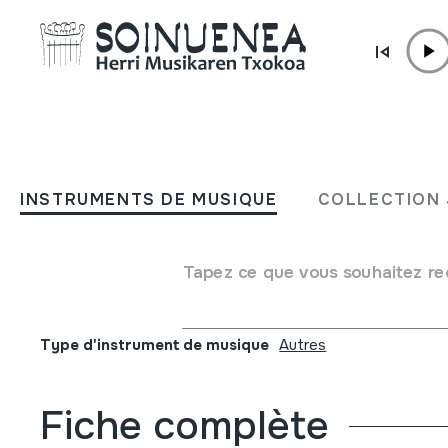
Aller directement au contenu
INSTRUMENTS DE MUSIQUE
Mantovani y su orquesta; 
INSTRUMENTS DE MUSIQUE
COLLECTION 
la luna; Tema de Adios otr
Fanny; Tema de Nadia
Tapez ce que vous souhaitez re
Auteur
Mantovani; Orquesta
Type d'instrument de musique
Autres
Fiche complète