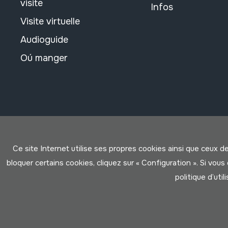
visite
Infos
Visite virtuelle
Audioguide
Oú manger
Ce site Internet utilise ses propres cookies ainsi que ceux d
bloquer certains cookies, cliquez sur « Configuration ». Si vo
politique d’util
Conditions d'Utilisation
Politique de Privacité
Cookies po