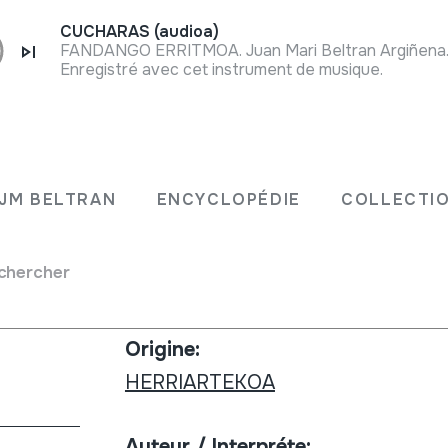
CUCHARAS (audioa)
FANDANGO ERRITMOA. Juan Mari Beltran Argiñena. 
Enregistré avec cet instrument de musique.
Type de collection:
Río de
Phonothèque
JM BELTRAN
ENCYCLOPÉDIE
COLLECTIO
a vez;
Collection:
chercher
Decca
Origine:
HERRIARTEKOA
Auteur / Interpréte: