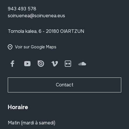
943 493 578
soinuenea@soinuenea.eus
Tornola kalea, 6 - 20180 OIARTZUN
Voir sur Google Maps
Facebook
Youtube
Issuu
Vimeo
Flickr
SoundCloud
Contact
Horaire
Matin (mardi à samedi)