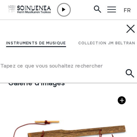
FR
Aller directement au contenu
INSTRUMENTS DE MUSIQUE
MUKKURI
INSTRUMENTS DE MUSIQUE
COLLECTION JM BELTRAN
Auteur
The National Ainu Museum
Type d'instrument de musique
Tapez ce que vous souhaitez rechercher
Idiophones
->
Pointillé / flexible
Galerie d'images