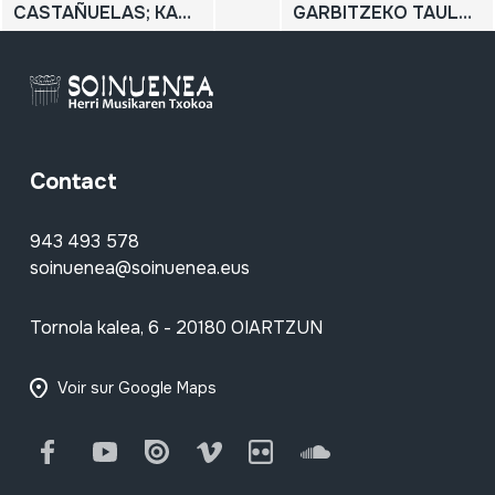
CASTAÑUELAS; KASKAINETAK
GARBITZEKO TAULA; TABLA DE LAVAR; WASHBOARD
Contact
943 493 578
soinuenea@soinuenea.eus
Tornola kalea, 6 - 20180 OIARTZUN
Voir sur Google Maps
Facebook
Youtube
Issuu
Vimeo
Flickr
SoundCloud