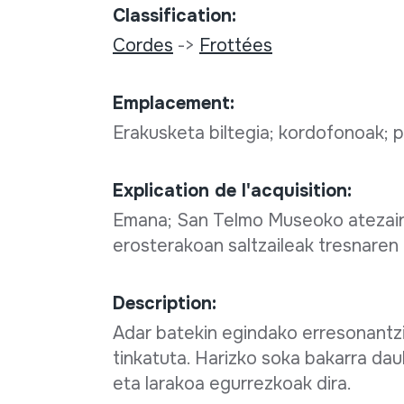
Classification:
Cordes
->
Frottées
Emplacement:
Erakusketa biltegia; kordofonoak;
Explication de l'acquisition:
Emana; San Telmo Museoko atezaina
erosterakoan saltzaileak tresnaren
Description:
Adar batekin egindako erresonantzi
tinkatuta. Harizko soka bakarra da
eta larakoa egurrezkoak dira.