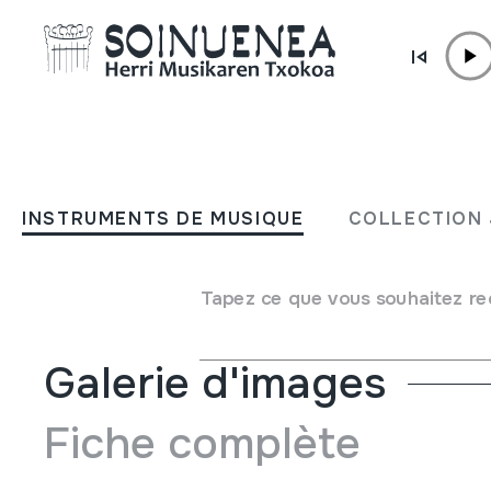
Aller directement au contenu
INSTRUMENTS DE MUSIQUE
NDONONGO
INSTRUMENTS DE MUSIQUE
COLLECTION 
Auteur
Ez dakigu.
Type d'instrument de musique
Cordes
->
Frottées
Tapez ce que vous souhaitez re
Galerie d'images
Fiche complète