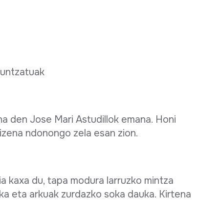
 puntzatuak
 den Jose Mari Astudillok emana. Honi
 izena ndonongo zela esan zion.
a kaxa du, tapa modura larruzko mintza
uka eta arkuak zurdazko soka dauka. Kirtena