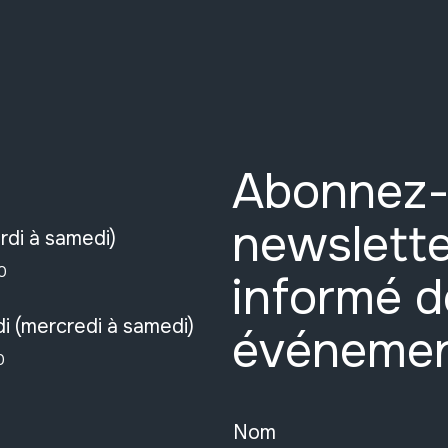
Abonnez-
newslette
rdi à samedi)
0
informé d
i (mercredi à samedi)
événeme
0
Nom