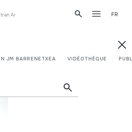
FR
HAURRAK IKAS ZAZUE. FANDANGOA. Juan Mari Beltran Argiñena. Oiartzun 2019
N JM BARRENETXEA
VIDÉOTHÈQUE
PUB