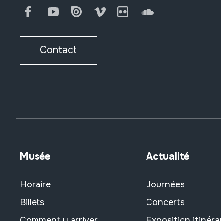
Facebook
Youtube
Issuu
Vimeo
Flickr
SoundCloud
Contact
Musée
Actualité
Horaire
Journées
Billets
Concerts
Comment y arriver
Exposition itinéra