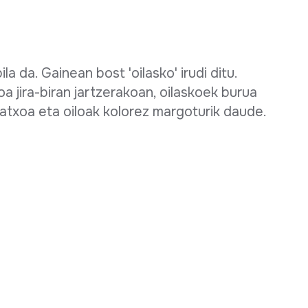
a da. Gainean bost 'oilasko' irudi ditu.
oa jira-biran jartzerakoan, oilaskoek burua
atxoa eta oiloak kolorez margoturik daude.