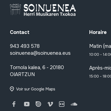
Contact
Horaire
943 493 578
Matin (ma
soinuenea@soinuenea.eus
10:00 - 14:0
Tornola kalea, 6 - 20180
Après-mid
OIARTZUN
15:00 - 18:0
Voir sur Google Maps
Facebook
Youtube
Issuu
Vimeo
Flickr
SoundCloud