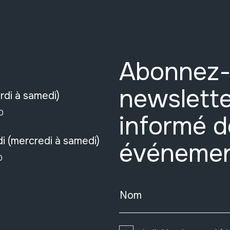
Abonnez-
newslette
rdi à samedi)
0
informé d
i (mercredi à samedi)
événeme
0
Nom