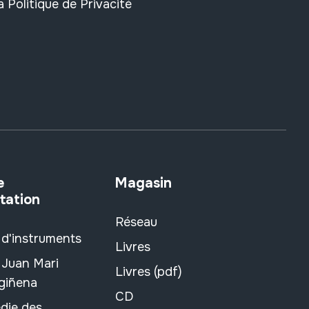
la
Politique de Privacité
e
Magasin
tation
Réseau
 d'instruments
Livres
 Juan Mari
Livres (pdf)
rgiñena
CD
die des