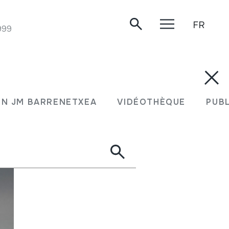
FR
999
N JM BARRENETXEA
VIDÉOTHÈQUE
PUB