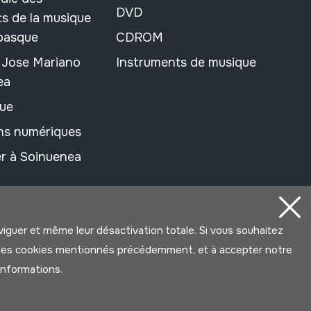
DVD
s de la musique
 basque
CDROM
n Jose Mariano
Instruments de musique
ea
ue
ons numériques
r à Soinuenea
aviguer et même leur désactivation totale. Si vous souhaitez
ter les cookies mentionnés précédemment, et à accepter notre
’informations.
Développé par Lotura