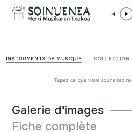
Aller directement au contenu
INSTRUMENTS DE MUSIQUE
OILOAK; Hots-jostailua
INSTRUMENTS DE MUSIQUE
COLLECTION 
Auteur
Ez dakigu.
Type d'instrument de musique
Tapez ce que vous souhaitez re
Idiophones
->
Frappés
->
Indirectement
Galerie d'images
Fiche complète