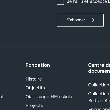
Je l'ai lu et accepté 
S'abonner
Fondation
Centre d
documen
Histoire
Collection
Objectifs
Collection
nt
Oiartzungo HM eskola
Beltran A
Projects
Encyclopé