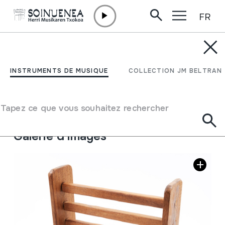
FR
Aller directement au contenu
INSTRUMENTS DE MUSIQUE
RASPA
INSTRUMENTS DE MUSIQUE
COLLECTION JM BELTRAN
Auteur
Juan Mari Beltran Argiñena
Type d'instrument de musique
Tapez ce que vous souhaitez rechercher
Idiophones
->
Frottés
Galerie d'images