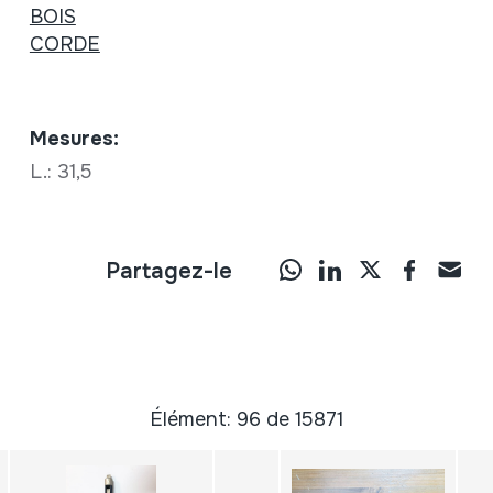
BOIS
CORDE
Mesures:
L.: 31,5
Partagez-le
Élément: 96 de 15871