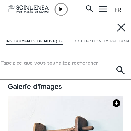
FR
Aller directement au contenu
INSTRUMENTS DE MUSIQUE
RASPA
INSTRUMENTS DE MUSIQUE
COLLECTION JM BELTRAN
Auteur
Juan Gorriti
Type d'instrument de musique
Tapez ce que vous souhaitez rechercher
Idiophones
->
Frappés
Idiophones
->
Frottés
Galerie d'images