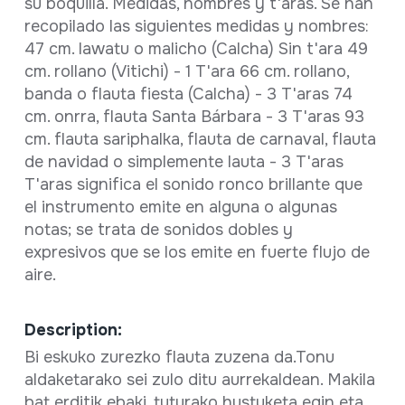
su boquilla. Medidas, nombres y t'aras. Se han
recopilado las siguientes medidas y nombres:
47 cm. lawatu o malicho (Calcha) Sin t'ara 49
cm. rollano (Vitichi) - 1 T'ara 66 cm. rollano,
banda o flauta fiesta (Calcha) - 3 T'aras 74
cm. onrra, flauta Santa Bárbara - 3 T'aras 93
cm. flauta sariphalka, flauta de carnaval, flauta
de navidad o simplemente lauta - 3 T'aras
T'aras significa el sonido ronco brillante que
el instrumento emite en alguna o algunas
notas; se trata de sonidos dobles y
expresivos que se los emite en fuerte flujo de
aire.
Description:
Bi eskuko zurezko flauta zuzena da.Tonu
aldaketarako sei zulo ditu aurrekaldean. Makila
bat erditik ebaki, tuturako hustuketa egin eta