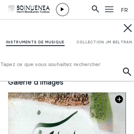
FR
Aller directement au contenu
INSTRUMENTS DE MUSIQUE
SALAR AGHILI
INSTRUMENTS DE MUSIQUE
COLLECTION JM BELTRAN
Auteur
Salar Aghili; Hamed Fakouri; Mehdi Bageri; Arsh Farhang
Tapez ce que vous souhaitez rechercher
Far; Harir Shariat Zadeh
Galerie d'images