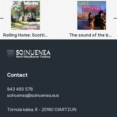
Rolling Home; Scottish songs & ceilidh music
The sound of the bagpipes; a military extravaganza
Contact
943 493 578
soinuenea@soinuenea.eus
Tornola kalea, 6 - 20180 OIARTZUN