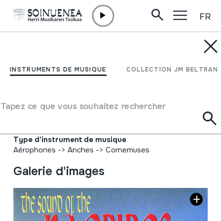
FR
Aller directement au contenu
INSTRUMENTS DE MUSIQUE
The sound of the
INSTRUMENTS DE MUSIQUE
COLLECTION JM BELTRAN
bagpipes; a military
extravaganza
Tapez ce que vous souhaitez rechercher
Auteur
Hainbat emaile
Type d'instrument de musique
Aérophones
->
Anches
->
Cornemuses
Galerie d'images