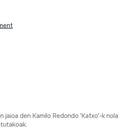
ement
an jaioa den Kamilo Redondo 'Katxo'-k nola
atutakoak.