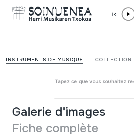
Aller directement au contenu
INSTRUMENTS DE MUSIQUE
TABLATXOAK
INSTRUMENTS DE MUSIQUE
COLLECTION 
Auteur
Juan Mari Beltran Argiñena
Type d'instrument de musique
Tapez ce que vous souhaitez re
Idiophones
->
Frappés
->
Indirectement
Galerie d'images
Fiche complète