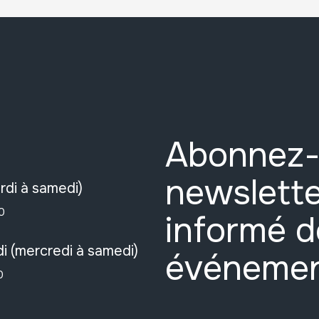
Abonnez-
newslette
rdi à samedi)
0
informé d
i (mercredi à samedi)
événeme
0