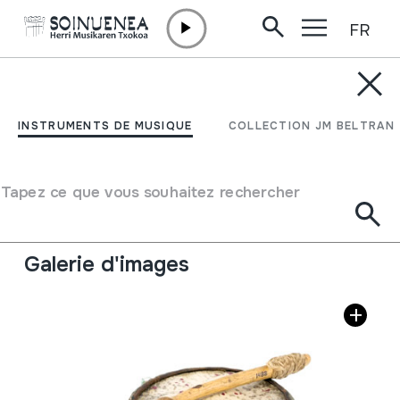
FR
Aller directement au contenu
INSTRUMENTS DE MUSIQUE
TAMA
INSTRUMENTS DE MUSIQUE
COLLECTION JM BELTRAN
Auteur
Ez dakigu.
Type d'instrument de musique
Tapez ce que vous souhaitez rechercher
Membranophones
->
Frappés
->
Frappés à l'aide des
baguettes
Galerie d'images