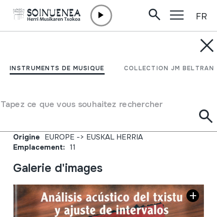
FR
Aller directement au contenu
JM BARRENETXEA
Análisis acústico del
INSTRUMENTS DE MUSIQUE
COLLECTION JM BELTRAN
txistu y ajuste de
intervalos.
Tapez ce que vous souhaitez rechercher
Type de collection
Liburuak
Origine
EUROPE
->
EUSKAL HERRIA
Emplacement:
11
Galerie d'images