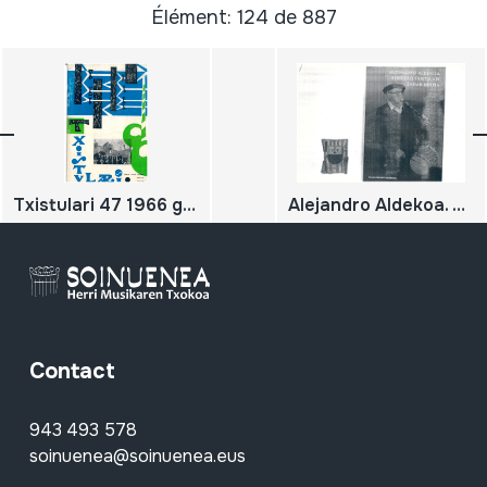
Élément: 124 de 887
Txistulari 47 1966 garagarrilla, dagonilla,irailla
Alejandro Aldekoa. Berrizko txistulari zahar-berria
Contact
943 493 578
soinuenea@soinuenea.eus