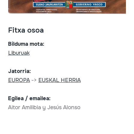
Fitxa osoa
Bilduma mota:
Liburuak
Jatorria:
EUROPA
->
EUSKAL HERRIA
Egilea / emailea:
Aitor Amilibia y Jesús Alonso