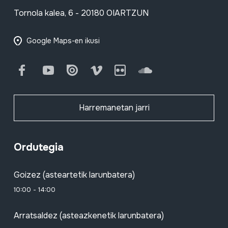
Tornola kalea, 6 - 20180 OIARTZUN
Google Maps-en ikusi
Facebook
Youtube
Issuu
Vimeo
Flickr
SoundCloud
Harremanetan jarri
Ordutegia
Goizez (asteartetik larunbatera)
10:00 - 14:00
Arratsaldez (asteazkenetik larunbatera)