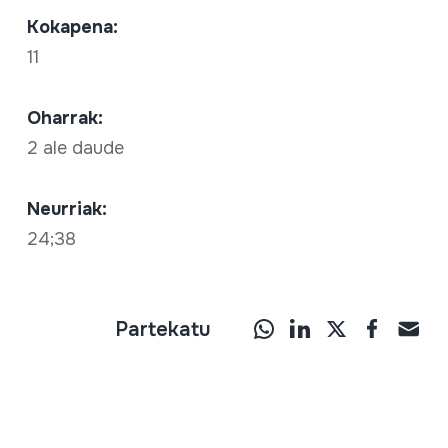
Kokapena:
11
Oharrak:
2 ale daude
Neurriak:
24;38
Partekatu