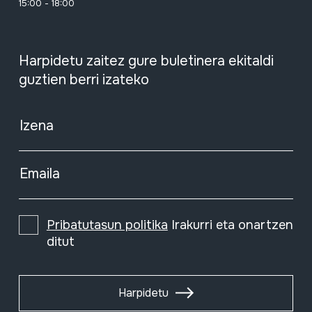
15:00 - 18:00
Harpidetu zaitez gure buletinera ekitaldi
guztien berri izateko
Izena
Emaila
Pribatutasun politika
Irakurri eta onartzen
ditut
Harpidetu