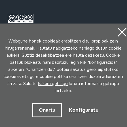
Webgune honek cookieak erabiltzen ditu, propioak zein
hirugarrenenak. Hautatu nabigatzeko nahiago duzun cookie
aukera. Guztiz desaktibatzea ere hauta dezakezu. Cookie
batzuk blokeatu nahi badituzu, egin klik "konfigurazioa"
Erabilpen baldintzak
Pribatutasun politika
Cookie politika
aukeran. "Onartzen dut" botoia sakatuz gero, aipatutako
cookieak eta gure cookie politika onartzen duzula adierazten
Loturak garatua
ari zara. Sakatu
Irakurri gehiago
lotura informazio gehiago
lortzeko.
Konfiguratu
Onartu