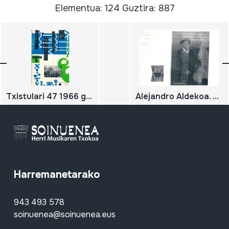
Elementua: 124 Guztira: 887
Txistulari 47 1966 garagarrilla, dagonilla,irailla
Alejandro Aldekoa. Berrizko txistulari zahar-berria
Harremanetarako
943 493 578
soinuenea@soinuenea.eus