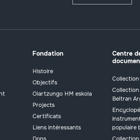
Fondation
Centre d
documen
Histoire
Collection
Objectifs
Collection
nt
Oiartzungo HM eskola
Beltran A
Projects
Encyclopé
Certificats
instrument
Liens intéressants
populaire
Dons
Collectio