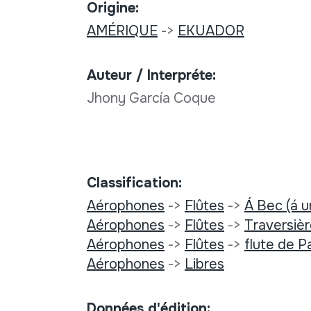
Origine:
AMÉRIQUE
->
EKUADOR
Auteur / Interpréte:
Jhony García Coque
Classification:
Aérophones
->
Flûtes
->
Á Bec (á u
Aérophones
->
Flûtes
->
Traversiè
Aérophones
->
Flûtes
->
flute de P
Aérophones
->
Libres
Données d'édition: