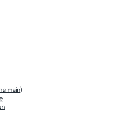
ne main)
re
an