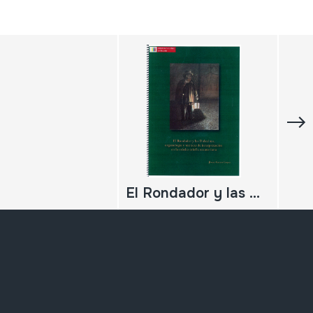
El Rondador y las Dulzainas, organología y técnicas de interpretación en la música criolla ecuatoriana