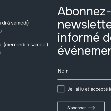
Abonnez-
newslette
rdi à samedi)
0
informé d
i (mercredi à samedi)
événeme
0
Nom
Je l'ai lu et accepté 
S'abonner