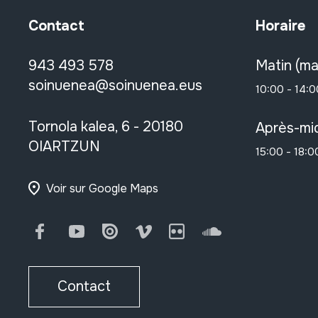
Contact
Horaire
943 493 578
Matin (ma
soinuenea@soinuenea.eus
10:00 - 14:0
Tornola kalea, 6 - 20180
Après-mid
OIARTZUN
15:00 - 18:0
Voir sur Google Maps
Facebook
Youtube
Issuu
Vimeo
Flickr
SoundCloud
Contact