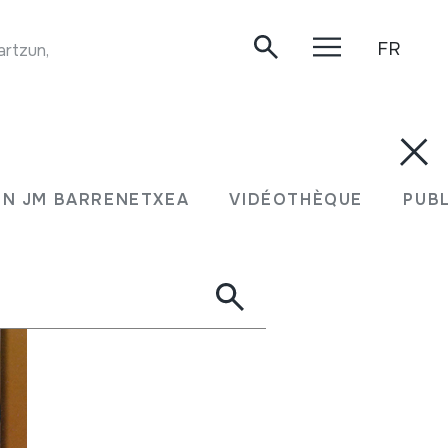
FR
artzun, 2020-04-11.
N JM BARRENETXEA
VIDÉOTHÈQUE
PUB