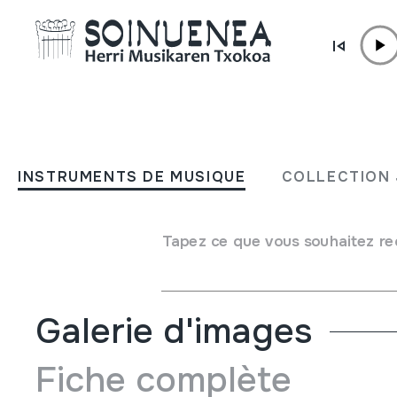
Aller directement au contenu
JM BELTRAN ARGIÑENA
Aerófonos Andinos del Ec
INSTRUMENTS DE MUSIQUE
COLLECTION 
Auteur
Jhony García Coque
Type de collection
Bibliothèque
Tapez ce que vous souhaitez re
Emplacement:
XIX / 3
Galerie d'images
Fiche complète