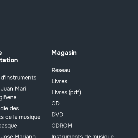
e
Magasin
tation
Réseau
 d'instruments
Livres
 Juan Mari
Livres (pdf)
rgiñena
CD
die des
DVD
s de la musique
 basque
CDROM
n Jose Mariano
Instruments de musique