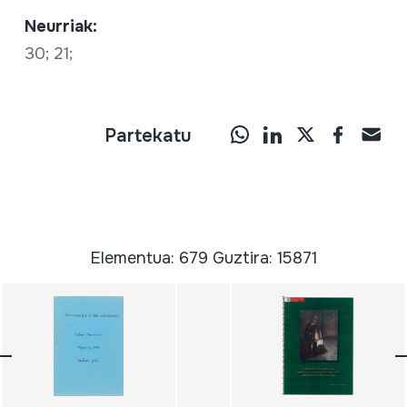
Neurriak:
30; 21;
Partekatu
Elementua: 679 Guztira: 15871