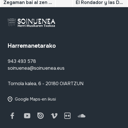
Zegaman bai al zen albokalaririk?
El Rondador y las Dulzainas, organología y técnicas de interpretación en la música criolla ecuatoriana
Harremanetarako
943 493 578
soinuenea@soinuenea.eus
Tornola kalea, 6 - 20180 OIARTZUN
Google Maps-en ikusi
Facebook
Youtube
Issuu
Vimeo
Flickr
SoundCloud