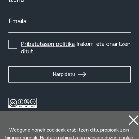
Emaila
Pribatutasun politika
Irakurri eta onartzen
ditut
Harpidetu
Webgune honek cookieak erabiltzen ditu, propioak zein
hirugarrenenak. Hautatu nabigatzeko nahiago duzun cookie