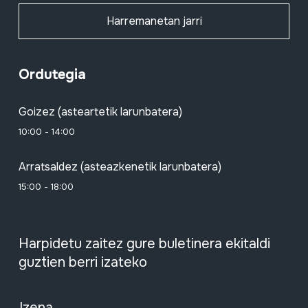
Harremanetan jarri
Ordutegia
Goizez (asteartetik larunbatera)
10:00 - 14:00
Arratsaldez (asteazkenetik larunbatera)
15:00 - 18:00
Harpidetu zaitez gure buletinera ekitaldi
guztien berri izateko
Izena