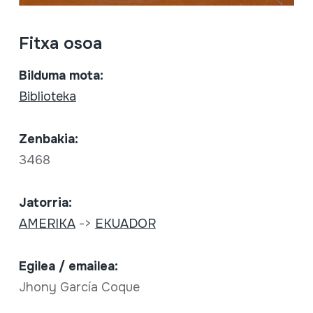
Fitxa osoa
Bilduma mota:
Biblioteka
Zenbakia:
3468
Jatorria:
AMERIKA
->
EKUADOR
Egilea / emailea:
Jhony García Coque