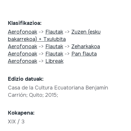
Klasifikazioa:
Aerofonoak
->
Flautak
->
Zuzen (esku
bakarrekoa) + Txulubita
Aerofonoak
->
Flautak
->
Zeharkakoa
Aerofonoak
->
Flautak
->
Pan flauta
Aerofonoak
->
Libreak
Edizio datuak:
Casa de la Cultura Ecuatoriana Benjamín
Carrión; Quito; 2015;
Kokapena:
XIX / 3