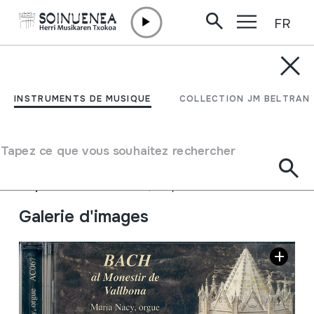
FR
Aller directement au contenu
JM BELTRAN ARGIÑENA
BACH al Monestir de
INSTRUMENTS DE MUSIQUE
COLLECTION JM BELTRAN
Vallbona;
Tapez ce que vous souhaitez rechercher
Auteur
Maria Nacy
Type de collection
Phonothèque
Emplacement:
Biblioteka; XIX / 3
Galerie d'images