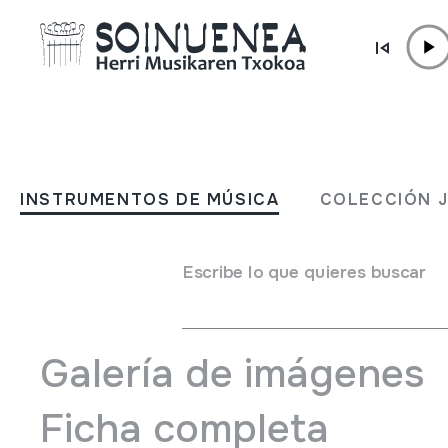
Ir directamente al contenido
JM BELTRAN ARGIÑENA
BACH al Monestir de Vallb
INSTRUMENTOS DE MÚSICA
COLECCIÓN 
Autor
Maria Nacy
Tipo de colección
Fonoteca
Escribe lo que quieres buscar
Situación:
Biblioteka; XIX / 3
Galería de imágenes
Ficha completa