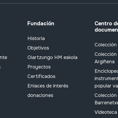
Fundación
Centro d
documen
Historia
Colección
Objetivos
Colección 
ante
Oiartzungo HM eskola
Argiñena
a
Proyectos
Encicloped
Certificados
instrument
Enlaces de interés
popular v
donaciones
Colección
Barrenetx
Videoteca