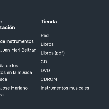
e
Tienda
tación
Red
 de instrumentos
Libros
Juan Mari Beltran
Libros (pdf)
CD
ia de los
DVD
os en la música
asca
CDROM
 Jose Mariano
Instrumentos musicales
ea