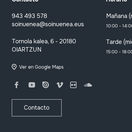
943 493 578
Mañana (
soinuenea@soinuenea.eus
10:00 - 14:0
Tornola kalea, 6 - 20180
Tarde (mi
OIARTZUN
15:00 - 18:0
Ver en Google Maps
Facebook
Youtube
Issuu
Vimeo
Flickr
SoundCloud
Contacto