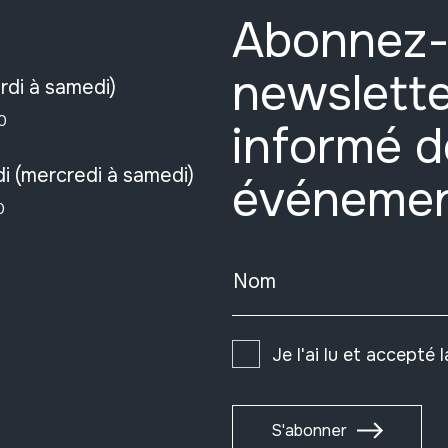
Abonnez-
newslette
rdi à samedi)
0
informé d
i (mercredi à samedi)
événeme
0
Nom
Je l'ai lu et accepté 
S'abonner