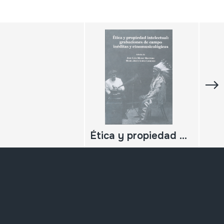
Ética y propiedad intelectual: grabaciones de campo inéditas y etnomusicológicas