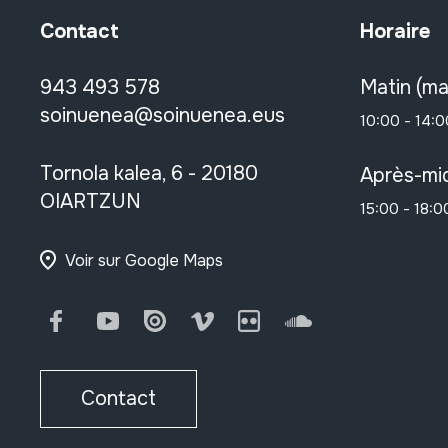
Contact
Horaire
943 493 578
Matin (ma
soinuenea@soinuenea.eus
10:00 - 14:0
Tornola kalea, 6 - 20180
Après-mid
OIARTZUN
15:00 - 18:0
Voir sur Google Maps
Facebook
Youtube
Issuu
Vimeo
Flickr
SoundCloud
Contact