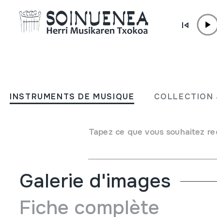
Aller directement au contenu
JM BELTRAN ARGIÑENA
Memoria AIE; 2015
INSTRUMENTS DE MUSIQUE
COLLECTION 
Auteur
AIE; Artistas intérpretes o ejecutantes sociedad
Type de collection
Bibliothèque
Tapez ce que vous souhaitez re
Emplacement:
TALDEAK 5/5
Galerie d'images
Fiche complète