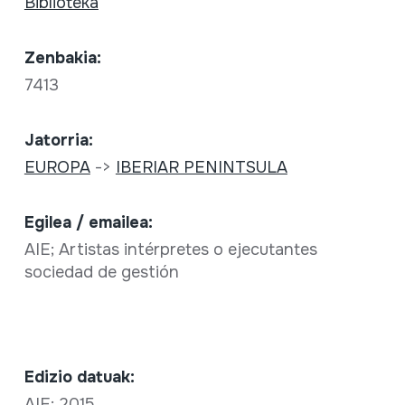
Biblioteka
Zenbakia:
7413
Jatorria:
EUROPA
->
IBERIAR PENINTSULA
Egilea / emailea:
AIE; Artistas intérpretes o ejecutantes
sociedad de gestión
Edizio datuak:
AIE; 2015