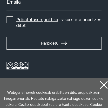
Emaila
Pribatutasun politika
Irakurri eta onartzen
ditut
Harpidetu
Webgune honek cookieak erabiltzen ditu, propioak zein
hirugarrenenak. Hautatu nabigatzeko nahiago duzun cookie
aukera. Guztiz desaktibatzea ere hauta dezakezu. Cookie
Erabilpen baldintzak
Pribatutasun politika
Cookie politika