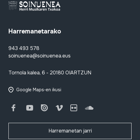
Harremanetarako
943 493 578
soinuenea@soinuenea.eus
Tornola kalea, 6 - 20180 OIARTZUN
Google Maps-en ikusi
Facebook
Youtube
Issuu
Vimeo
Flickr
SoundCloud
Harremanetan jarri