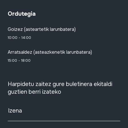
Ordutegia
Goizez (asteartetik larunbatera)
10:00 - 14:00
Arratsaldez (asteazkenetik larunbatera)
15:00 - 18:00
Harpidetu zaitez gure buletinera ekitaldi
guztien berri izateko
Izena