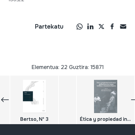
Partekatu
Elementua: 22 Guztira: 15871
Bertso, Nº 3
Ética y propiedad intelectual: grabaciones de campo inéditas y etnomusicológicas