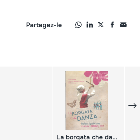
Partagez-le
La borgata che danza; festival di strada di musiche della tradizione orale XXII edizione