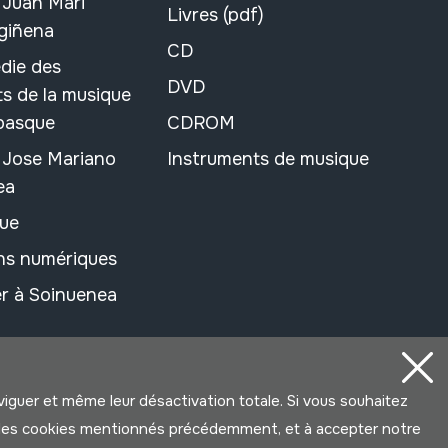
 Juan Mari
Livres (pdf)
rgiñena
CD
die des
DVD
s de la musique
 basque
CDROM
n Jose Mariano
Instruments de musique
ea
ue
ons numériques
r à Soinuenea
aviguer et même leur désactivation totale. Si vous souhaitez
ter les cookies mentionnés précédemment, et à accepter notre