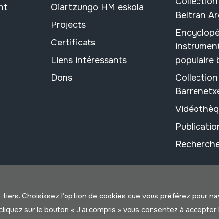
Collection
nt
Oiartzungo HM eskola
Beltran A
Projects
Encyclopé
Certificats
instrument
Liens intéressants
populaire
Dons
Collectio
Barrenetx
Vidéothèq
Publicati
Recherche
e tiers. Choisissez l’option de cookies que vous préférez pour n
us cliquez sur le bouton « J’ai compris » vous consentez à accep