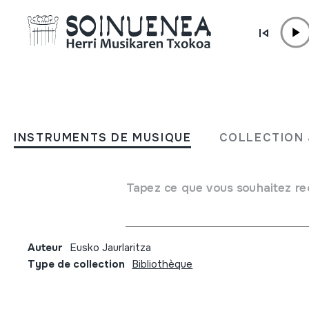
Aller directement au contenu
JM BELTRAN ARGIÑENA
Ondarea Plazara; Ondarea
INSTRUMENTS DE MUSIQUE
COLLECTION 
europako jardunaldiak 201
Jornadas europeas del
Tapez ce que vous souhaitez re
patrimonio
Auteur
Eusko Jaurlaritza
Type de collection
Bibliothèque