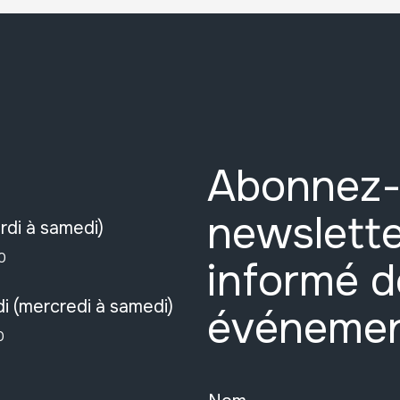
Abonnez-
newslette
rdi à samedi)
0
informé d
i (mercredi à samedi)
événeme
0