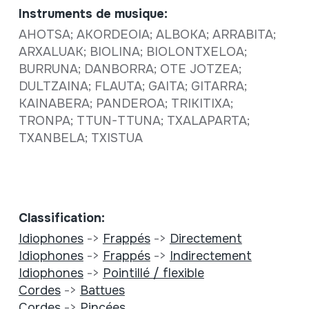
Instruments de musique:
AHOTSA; AKORDEOIA; ALBOKA; ARRABITA;
ARXALUAK; BIOLINA; BIOLONTXELOA;
BURRUNA; DANBORRA; OTE JOTZEA;
DULTZAINA; FLAUTA; GAITA; GITARRA;
KAINABERA; PANDEROA; TRIKITIXA;
TRONPA; TTUN-TTUNA; TXALAPARTA;
TXANBELA; TXISTUA
Classification:
Idiophones
->
Frappés
->
Directement
Idiophones
->
Frappés
->
Indirectement
Idiophones
->
Pointillé / flexible
Cordes
->
Battues
Cordes
->
Pincées