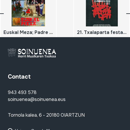
Euskal Meza; Padre Barturen
21. Txalaparta festa. Hernani, 2007 Maiatzak 17-18-19
Contact
943 493 578
soinuenea@soinuenea.eus
Tornola kalea, 6 - 20180 OIARTZUN