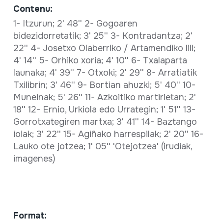
Contenu:
1- Itzurun; 2' 48'' 2- Gogoaren
bidezidorretatik; 3' 25'' 3- Kontradantza; 2'
22'' 4- Josetxo Olaberriko / Artamendiko lili;
4' 14'' 5- Orhiko xoria; 4' 10'' 6- Txalaparta
launaka; 4' 39'' 7- Otxoki; 2' 29'' 8- Arratiatik
Txilibrin; 3' 46'' 9- Bortian ahuzki; 5' 40'' 10-
Muneinak; 5' 26'' 11- Azkoitiko martirietan; 2'
18'' 12- Ernio, Urkiola edo Urrategin; 1' 51'' 13-
Gorrotxategiren martxa; 3' 41'' 14- Baztango
ioiak; 3' 22'' 15- Agiñako harrespilak; 2' 20'' 16-
Lauko ote jotzea; 1' 05'' 'Otejotzea' (irudiak,
imagenes)
Format: