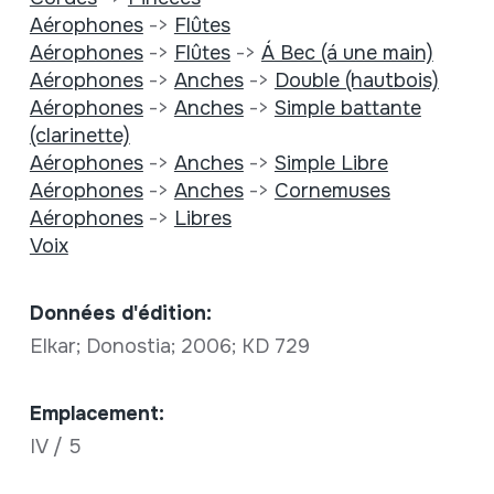
Aérophones
->
Flûtes
Aérophones
->
Flûtes
->
Á Bec (á une main)
Aérophones
->
Anches
->
Double (hautbois)
Aérophones
->
Anches
->
Simple battante
(clarinette)
Aérophones
->
Anches
->
Simple Libre
Aérophones
->
Anches
->
Cornemuses
Aérophones
->
Libres
Voix
Données d'édition:
Elkar; Donostia; 2006; KD 729
Emplacement:
IV / 5