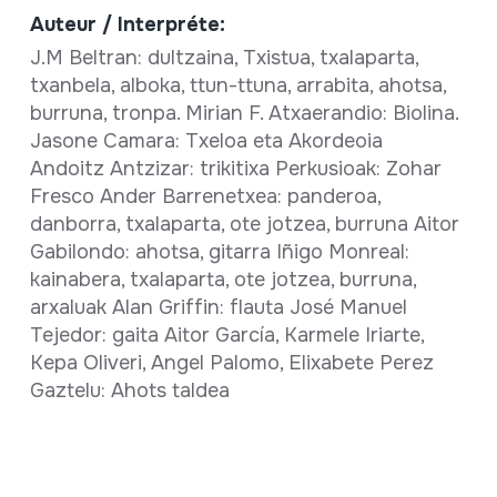
Auteur / Interpréte:
J.M Beltran: dultzaina, Txistua, txalaparta,
txanbela, alboka, ttun-ttuna, arrabita, ahotsa,
burruna, tronpa. Mirian F. Atxaerandio: Biolina.
Jasone Camara: Txeloa eta Akordeoia
Andoitz Antzizar: trikitixa Perkusioak: Zohar
Fresco Ander Barrenetxea: panderoa,
danborra, txalaparta, ote jotzea, burruna Aitor
Gabilondo: ahotsa, gitarra Iñigo Monreal:
kainabera, txalaparta, ote jotzea, burruna,
arxaluak Alan Griffin: flauta José Manuel
Tejedor: gaita Aitor García, Karmele Iriarte,
Kepa Oliveri, Angel Palomo, Elixabete Perez
Gaztelu: Ahots taldea