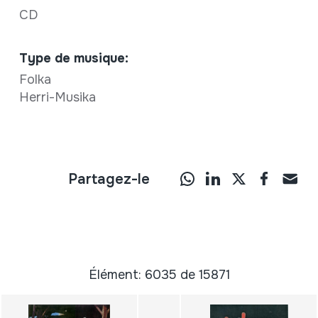
CD
Type de musique:
Folka
Herri-Musika
Partagez-le
Élément: 6035 de 15871