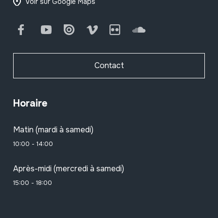
Voir sur Google Maps
Facebook
Youtube
Issuu
Vimeo
Flickr
SoundCloud
Contact
Horaire
Matin (mardi à samedi)
10:00 - 14:00
Après-midi (mercredi à samedi)
15:00 - 18:00