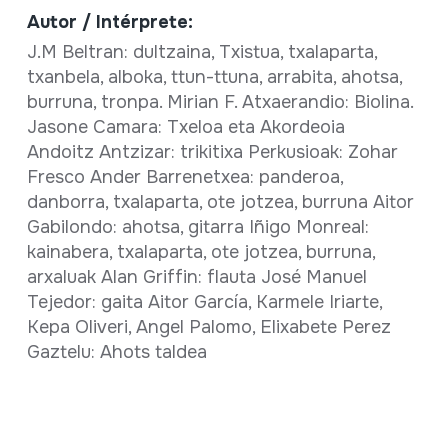
Autor / Intérprete:
J.M Beltran: dultzaina, Txistua, txalaparta,
txanbela, alboka, ttun-ttuna, arrabita, ahotsa,
burruna, tronpa. Mirian F. Atxaerandio: Biolina.
Jasone Camara: Txeloa eta Akordeoia
Andoitz Antzizar: trikitixa Perkusioak: Zohar
Fresco Ander Barrenetxea: panderoa,
danborra, txalaparta, ote jotzea, burruna Aitor
Gabilondo: ahotsa, gitarra Iñigo Monreal:
kainabera, txalaparta, ote jotzea, burruna,
arxaluak Alan Griffin: flauta José Manuel
Tejedor: gaita Aitor García, Karmele Iriarte,
Kepa Oliveri, Angel Palomo, Elixabete Perez
Gaztelu: Ahots taldea