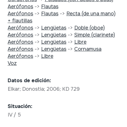
Aerófonos
->
Flautas
Aerófonos
->
Flautas
->
Recta (de una mano)
+ flautillas
Aerófonos
->
Lengüetas
->
Doble (oboe)
Aerófonos
->
Lengüetas
->
Simple (clarinete)
Aerófonos
->
Lengüetas
->
Libre
Aerófonos
->
Lengüetas
->
Cornamusa
Aerófonos
->
Libre
Voz
Datos de edición:
Elkar; Donostia; 2006; KD 729
Situación:
IV / 5