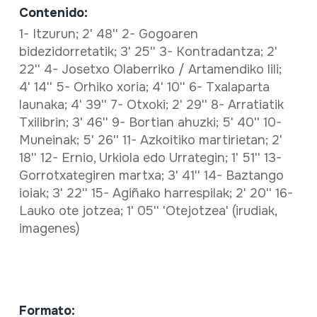
Contenido:
1- Itzurun; 2' 48'' 2- Gogoaren
bidezidorretatik; 3' 25'' 3- Kontradantza; 2'
22'' 4- Josetxo Olaberriko / Artamendiko lili;
4' 14'' 5- Orhiko xoria; 4' 10'' 6- Txalaparta
launaka; 4' 39'' 7- Otxoki; 2' 29'' 8- Arratiatik
Txilibrin; 3' 46'' 9- Bortian ahuzki; 5' 40'' 10-
Muneinak; 5' 26'' 11- Azkoitiko martirietan; 2'
18'' 12- Ernio, Urkiola edo Urrategin; 1' 51'' 13-
Gorrotxategiren martxa; 3' 41'' 14- Baztango
ioiak; 3' 22'' 15- Agiñako harrespilak; 2' 20'' 16-
Lauko ote jotzea; 1' 05'' 'Otejotzea' (irudiak,
imagenes)
Formato: