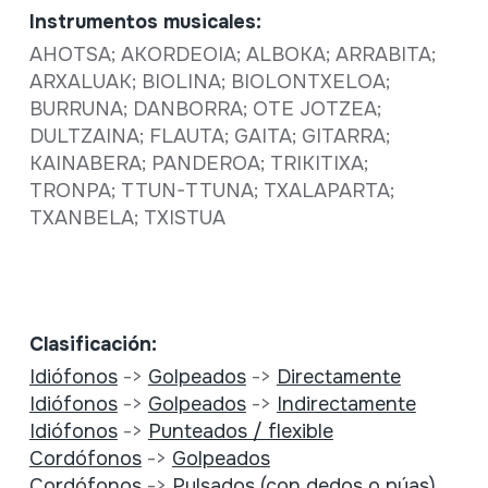
Instrumentos musicales:
AHOTSA; AKORDEOIA; ALBOKA; ARRABITA;
ARXALUAK; BIOLINA; BIOLONTXELOA;
BURRUNA; DANBORRA; OTE JOTZEA;
DULTZAINA; FLAUTA; GAITA; GITARRA;
KAINABERA; PANDEROA; TRIKITIXA;
TRONPA; TTUN-TTUNA; TXALAPARTA;
TXANBELA; TXISTUA
Clasificación:
Idiófonos
->
Golpeados
->
Directamente
Idiófonos
->
Golpeados
->
Indirectamente
Idiófonos
->
Punteados / flexible
Cordófonos
->
Golpeados
Cordófonos
->
Pulsados (con dedos o púas)