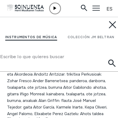
ES
Ir directamente al contenido
JM BELTRAN ARGIÑENA
Orhiko xoria
INSTRUMENTOS DE MÚSICA
COLECCIÓN JM BELTRAN
Autor
J.M Beltran: dultzaina, Txistua, txalaparta, txanbela,
Escribe lo que quieres buscar
alboka, ttun-ttuna, arrabita, ahotsa, burruna, tronpa.
Mirian F. Atxaerandio: Biolina. Jasone Camara: Txeloa
eta Akordeoia Andoitz Antzizar: trikitixa Perkusioak:
Zohar Fresco Ander Barrenetxea: panderoa, danborra,
txalaparta, ote jotzea, burruna Aitor Gabilondo: ahotsa,
gitarra Iñigo Monreal: kainabera, txalaparta, ote jotzea,
burruna, arxaluak Alan Griffin: flauta José Manuel
Tejedor: gaita Aitor García, Karmele Iriarte, Kepa Oliveri,
Angel Palomo, Elixabete Perez Gaztelu: Ahots taldea