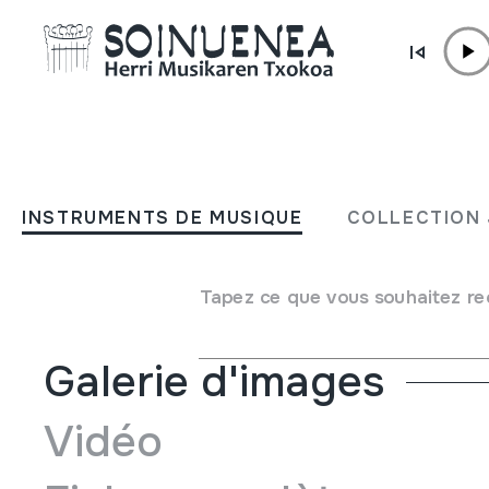
Aller directement au contenu
INSTRUMENTS DE MUSIQUE
KÜRBISMIRLITON; Mirlitó
INSTRUMENTS DE MUSIQUE
COLLECTION 
Auteur
Budapesteko Artisau Azokan saltzen zegoen musi
Type d'instrument de musique
Membranophones
->
Mi
Tapez ce que vous souhaitez re
Galerie d'images
Vidéo