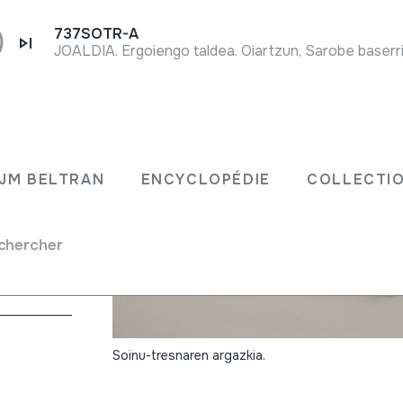
737SOTR-A
JOALDIA. Ergoiengo taldea. Oiartzun, Sarobe baserri
n
JM BELTRAN
ENCYCLOPÉDIE
COLLECTIO
kari bera.
rliton
chercher
Soinu-tresnaren argazkia.