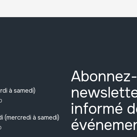
Abonnez-
newslette
rdi à samedi)
0
informé d
i (mercredi à samedi)
événeme
0