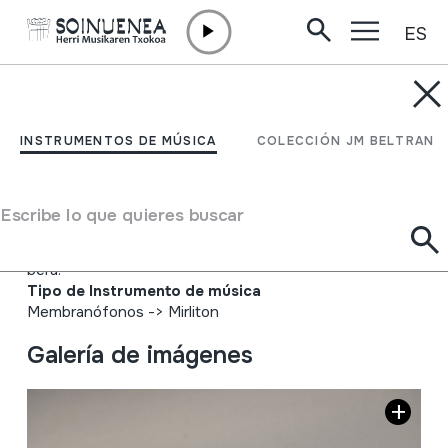
ES
Ir directamente al contenido
INSTRUMENTOS DE MÚSICA
KÜRBISMIRLITON;
INSTRUMENTOS DE MÚSICA
COLECCIÓN JM BELTRAN
Mirlitón
Escribe lo que quieres buscar
Autor
Budapesteko Artisau Azokan saltzen zegoen musikari
bera.
Tipo de Instrumento de música
Membranófonos
->
Mirliton
Galería de imágenes