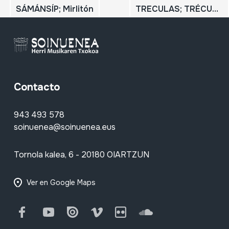
SÁMÁNSÍP; Mirlitón
TRECULAS; TRÉCULAS, MATRACA; CASTAÑOLAS
Contacto
943 493 578
soinuenea@soinuenea.eus
Tornola kalea, 6 - 20180 OIARTZUN
Ver en Google Maps
Facebook
Youtube
Issuu
Vimeo
Flickr
SoundCloud