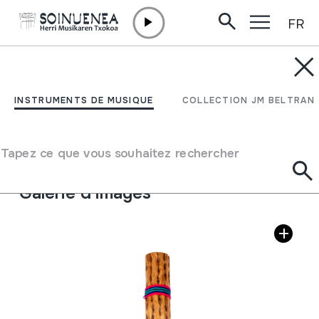
FR
Aller directement au contenu
INSTRUMENTS DE MUSIQUE
PALO DE LLUVIA
INSTRUMENTS DE MUSIQUE
COLLECTION JM BELTRAN
Auteur
Ez dakigu.
Type d'instrument de musique
Tapez ce que vous souhaitez rechercher
Idiophones
->
Frappés
->
Indirectement
Galerie d'images