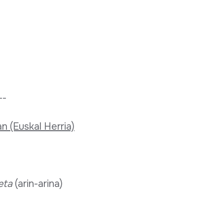
--
an (Euskal Herria)
eta
(arin-arina)