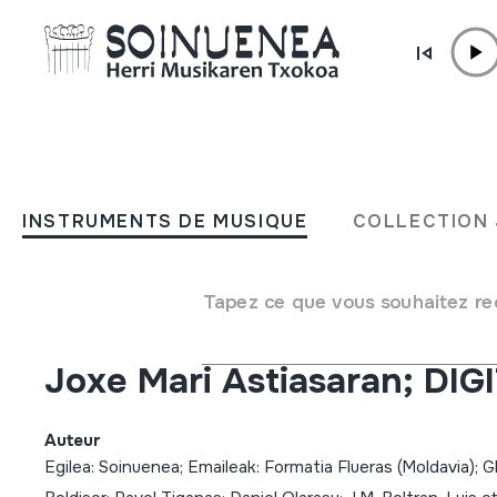
Aller directement au contenu
INSTRUMENTS DE MUSIQUE
2007-07-21; HM Udako
INSTRUMENTS DE MUSIQUE
COLLECTION 
kontzertua; Herri Musikar
Txokoa; Formatia Flueras
Tapez ce que vous souhaitez re
(Moldavia); J.M. Beltran, L
Joxe Mari Astiasaran; DI
Auteur
Egilea: Soinuenea; Emaileak: Formatia Flueras (Moldavia); G