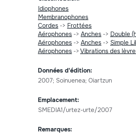
Idiophones
Membranophones
Cordes
->
Frottées
Aérophones
->
Anches
->
Double (
Aérophones
->
Anches
->
Simple Li
Aérophones
->
Vibrations des lèvr
Données d'édition:
2007; Soinuenea; Oiartzun
Emplacement:
SMEDIA1/urtez-urte/2007
Remarques: