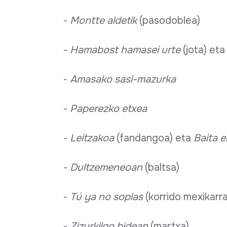
-
Montte aldetik
(pasodoblea)
-
Hamabost hamasei urte
(jota) et
-
Amasako sasi-mazurka
-
Paperezko etxea
-
Leitzakoa
(fandangoa) eta
Baita e
-
Dultzemeneoan
(baltsa)
-
Tú ya no soplas
(korrido mexikarra
-
Zizurkilgo bidean
(martxa)