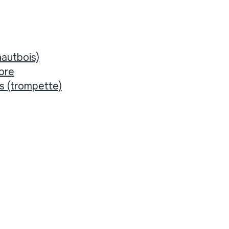
hautbois)
bre
es (trompette)