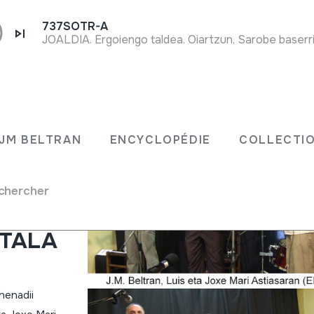
737SOTR-A
JOALDIA. Ergoiengo taldea. Oiartzun, Sarobe baserri
JM BELTRAN
ENCYCLOPÉDIE
COLLECTIO
en
chercher
uis eta
GITALA
henadii