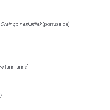
a
Oraingo neskatilak
(porrusalda)
re
(arin-arina)
)