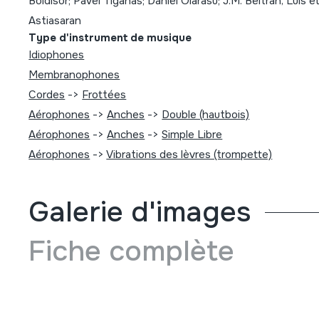
Boldisor; Pavel Tiganas; Daniel Olarasu; J.M. Beltran, Luis 
Astiasaran
Type d'instrument de musique
Idiophones
Membranophones
Cordes
->
Frottées
Aérophones
->
Anches
->
Double (hautbois)
Aérophones
->
Anches
->
Simple Libre
Aérophones
->
Vibrations des lèvres (trompette)
Galerie d'images
Fiche complète