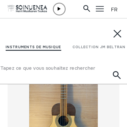
FR
Aller directement au contenu
INSTRUMENTS DE MUSIQUE
COLLECTION JM BELTRAN
Filtrer
INSTRUMENTS DE MUSIQUE
COLLECTION JM BELTRAN
Moteur de recherche
Tapez ce que vous souhaitez rechercher