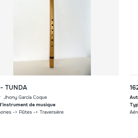
 - TUNDA
16
r
Jhony García Coque
Aut
d'instrument de musique
Typ
ones -> Flûtes -> Traversière
Aér