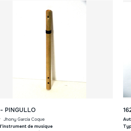
 - PINGULLO
16
r
Jhony García Coque
Aut
d'instrument de musique
Typ