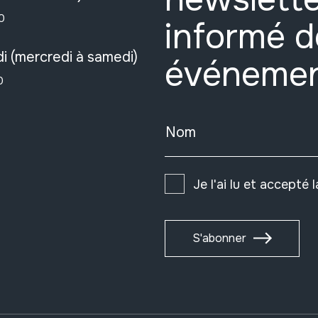
0
informé d
i (mercredi à samedi)
événeme
0
Nom
Je l'ai lu et accepté 
S'abonner