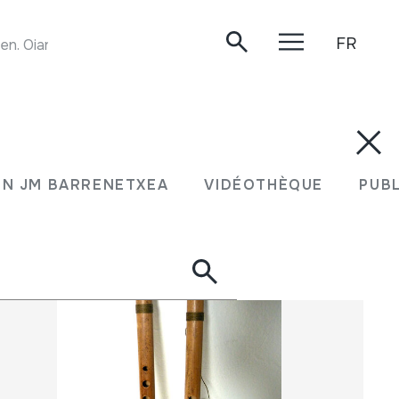
FR
n. Oiartzun, 2015-07-04.
ION JM BARRENETXEA
VIDÉOTHÈQUE
PU
N JM BARRENETXEA
VIDÉOTHÈQUE
PUB