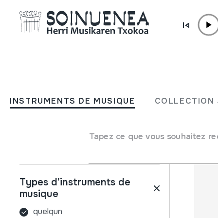
Aller directement au contenu
INSTRUMENTS DE MUSIQUE
COLLECTIO
INSTRUMENTS DE MUSIQUE
COLLECTION 
Filtres
Moteur de recherche
Nom
Tapez ce que vous souhaitez re
Types d'instruments de
musique
quelqun