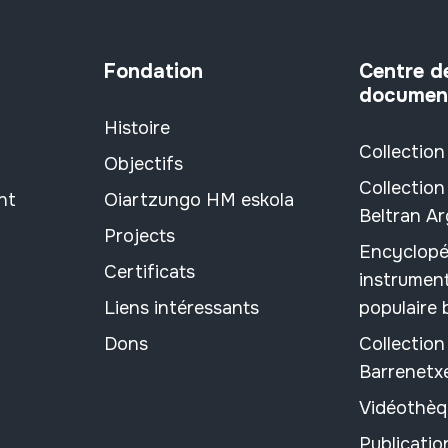
Fondation
Centre d
documen
Histoire
Collection
Objectifs
Collection
nt
Oiartzungo HM eskola
Beltran A
Projects
Encyclopé
Certificats
instrument
Liens intéressants
populaire
Dons
Collectio
Barrenetx
Vidéothèq
Publicati