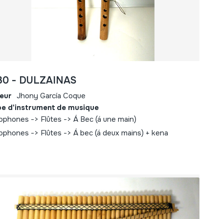
30 - DULZAINAS
eur
Jhony García Coque
e d'instrument de musique
ophones -> Flûtes -> Á Bec (á une main)
ophones -> Flûtes -> Á bec (á deux mains) + kena