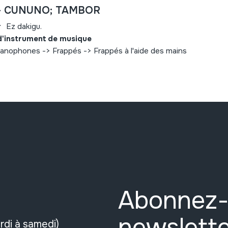
 - CUNUNO; TAMBOR
r
Ez dakigu.
d'instrument de musique
nophones -> Frappés -> Frappés à l'aide des mains
Abonnez-
newslette
rdi à samedi)