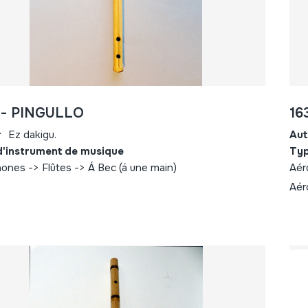
 - PINGULLO
16
r
Ez dakigu.
Aut
d'instrument de musique
Typ
ones -> Flûtes -> Á Bec (á une main)
Aér
Aér