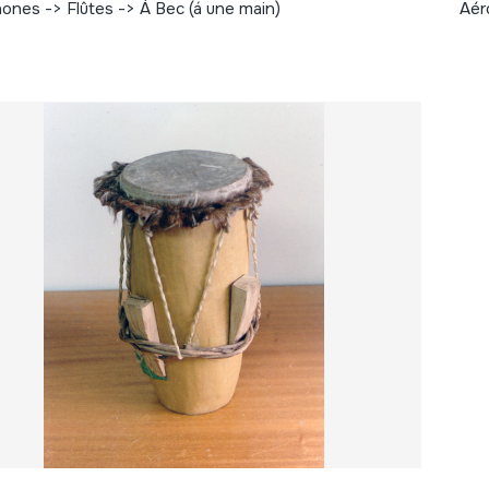
ones -> Flûtes -> Á Bec (á une main)
Aér