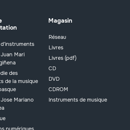
e
Magasin
tation
Réseau
 d'instruments
Livres
 Juan Mari
Livres (pdf)
rgiñena
CD
die des
DVD
s de la musique
 basque
CDROM
n Jose Mariano
Instruments de musique
ea
ue
ons numériques