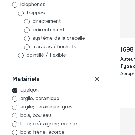
idiophones
frappés
directement
indirectement
système de la crécelle
maracas / hochets
1698
pointillé / flexible
Auteu
pas de table d´harmonie
Type 
avec table d´harmonie
Aéroph
Matériels
frottés
air
quelqun
membranophones
argile; céramique
frappés
argile; céramique; gres
frappés à l'aide des
bois; bouleau
baguettes
bois; châtaignier; écorce
frappés à l'aide des mains
bois; frêne; écorce