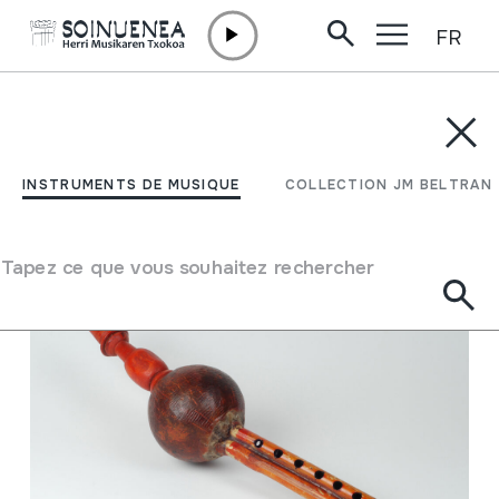
FR
Aller directement au contenu
INSTRUMENTS DE MUSIQUE
COLLECTION JM BELTRAN
Filtrer
INSTRUMENTS DE MUSIQUE
COLLECTION JM BELTRAN
Moteur de recherche
Tapez ce que vous souhaitez rechercher