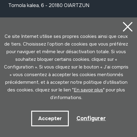
Tornola kalea, 6 - 20180 OIARTZUN
Voir sur Google Maps
Ce site Internet utilise ses propres cookies ainsi que ceux
Facebook
Youtube
Issuu
Vimeo
Flickr
SoundCloud
de tiers. Choisissez l’option de cookies que vous préférez
pour naviguer et même leur désactivation totale. Si vous
souhaitez bloquer certains cookies, cliquez sur «
Contact
Configuration ». Si vous cliquez sur le bouton « J’ai compris
» vous consentez à accepter les cookies mentionnés
précédemment, et à accepter notre politique d’utilisation
Horaire
des cookies, cliquez sur le lien "
En savoir plus
" pour plus
d’informations.
Matin (mardi à samedi)
10:00 - 14:00
Configurer
Accepter
Après-midi (mercredi à samedi)
15:00 - 18:00