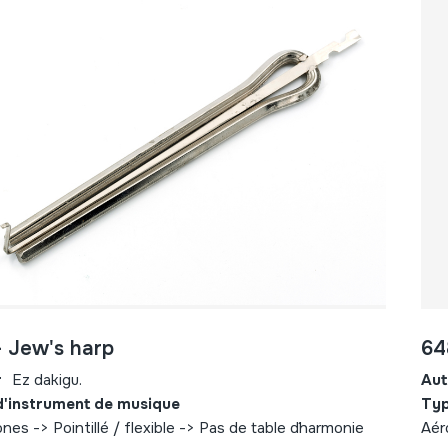
- Jew's harp
64
r
Ez dakigu.
Aut
d'instrument de musique
Typ
nes -> Pointillé / flexible -> Pas de table d´harmonie
Aér