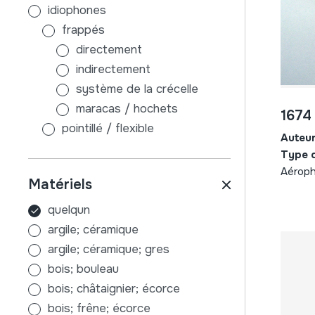
idiophones
frappés
directement
indirectement
système de la crécelle
maracas / hochets
1674
pointillé / flexible
Auteu
pas de table d´harmonie
Type 
avec table d´harmonie
Aéroph
Matériels
frottés
air
quelqun
membranophones
argile; céramique
frappés
argile; céramique; gres
frappés à l'aide des
bois; bouleau
baguettes
bois; châtaignier; écorce
frappés à l'aide des mains
bois; frêne; écorce