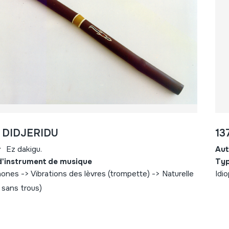
- DIDJERIDU
13
r
Ez dakigu.
Aut
d'instrument de musique
Typ
ones -> Vibrations des lèvres (trompette) -> Naturelle
Idi
/ sans trous)