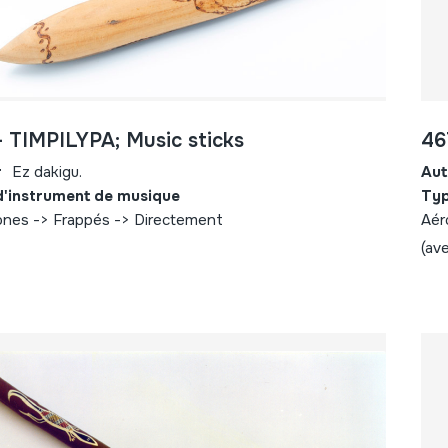
- TIMPILYPA; Music sticks
46
r
Ez dakigu.
Aut
d'instrument de musique
Typ
ones -> Frappés -> Directement
Aér
(av