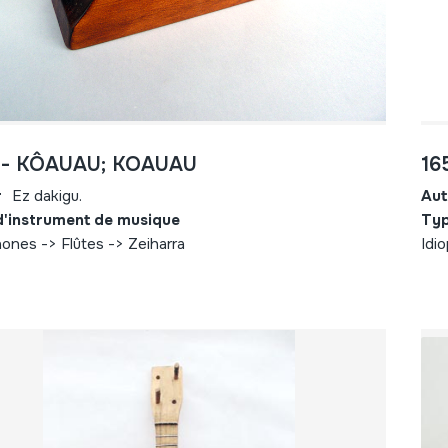
 - KÔAUAU; KOAUAU
16
r
Ez dakigu.
Aut
d'instrument de musique
Typ
ones -> Flûtes -> Zeiharra
Idi