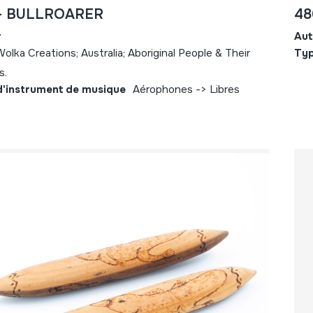
 - BULLROARER
48
r
Aut
olka Creations; Australia; Aboriginal People & Their
Typ
es.
d'instrument de musique
Aérophones -> Libres