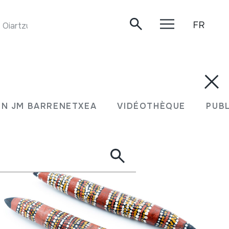
FR
Oiartzun, 2019.
ION JM BARRENETXEA
VIDÉOTHÈQUE
PU
N JM BARRENETXEA
VIDÉOTHÈQUE
PUB