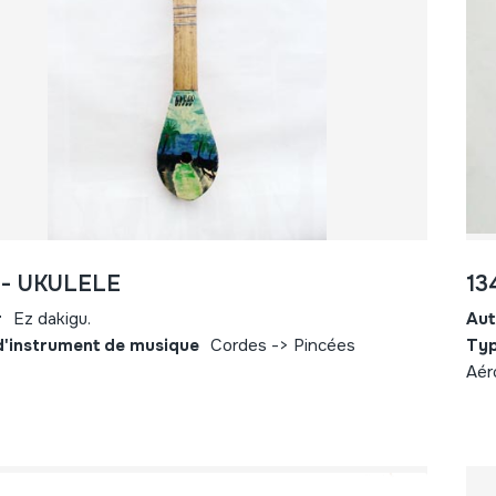
 - UKULELE
13
r
Ez dakigu.
Aut
d'instrument de musique
Cordes -> Pincées
Typ
Aér