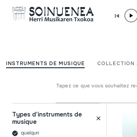
Aller directement au contenu
INSTRUMENTS DE MUSIQUE
COLLECTIO
INSTRUMENTS DE MUSIQUE
COLLECTION 
Filtres
Moteur de recherche
Nom
Tapez ce que vous souhaitez re
Types d'instruments de
musique
quelqun