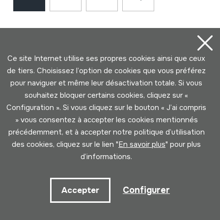
Ce site Internet utilise ses propres cookies ainsi que ceux
de tiers. Choisissez l’option de cookies que vous préférez
pour naviguer et même leur désactivation totale. Si vous
souhaitez bloquer certains cookies, cliquez sur «
Contact
Configuration ». Si vous cliquez sur le bouton « J’ai compris
» vous consentez à accepter les cookies mentionnés
précédemment, et à accepter notre politique d’utilisation
943 493 578
des cookies, cliquez sur le lien "
En savoir plus
" pour plus
soinuenea@soinuenea.eus
d’informations.
Tornola kalea, 6 - 20180 OIARTZUN
Configurer
Accepter
Voir sur Google Maps