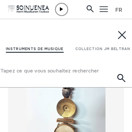
FR
Aller directement au contenu
INSTRUMENTS DE MUSIQUE
COLLECTION JM BELTRAN
Filtrer
INSTRUMENTS DE MUSIQUE
COLLECTION JM BELTRAN
Moteur de recherche
Tapez ce que vous souhaitez rechercher