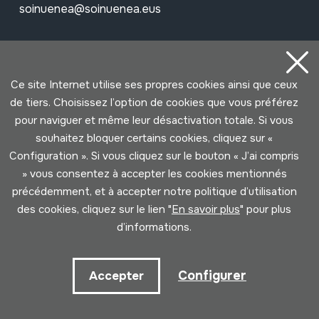
soinuenea@soinuenea.eus
Tornola kalea, 6 - 20180 OIARTZUN
Ce site Internet utilise ses propres cookies ainsi que ceux
Voir sur Google Maps
de tiers. Choisissez l’option de cookies que vous préférez
pour naviguer et même leur désactivation totale. Si vous
Facebook
Youtube
Issuu
Vimeo
Flickr
SoundCloud
souhaitez bloquer certains cookies, cliquez sur «
Configuration ». Si vous cliquez sur le bouton « J’ai compris
» vous consentez à accepter les cookies mentionnés
Contact
précédemment, et à accepter notre politique d’utilisation
des cookies, cliquez sur le lien "
En savoir plus
" pour plus
d’informations.
Horaire
Matin (mardi à samedi)
Configurer
Accepter
10:00 - 14:00