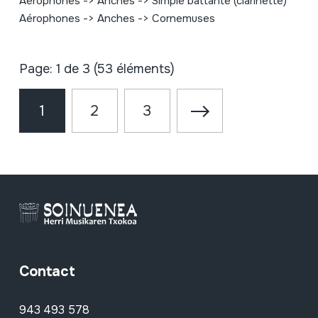
Aérophones -> Anches -> Simple battante (clarinette)
Aérophones -> Anches -> Cornemuses
Page: 1 de 3 (53 éléments)
1
2
3
Contact
943 493 578