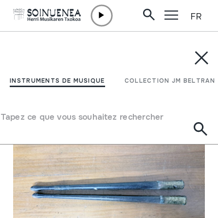
FR
Aller directement au contenu
INSTRUMENTS DE MUSIQUE
COLLECTION JM BELTRAN
Filtrer
INSTRUMENTS DE MUSIQUE
COLLECTION JM BELTRAN
Moteur de recherche
Tapez ce que vous souhaitez rechercher