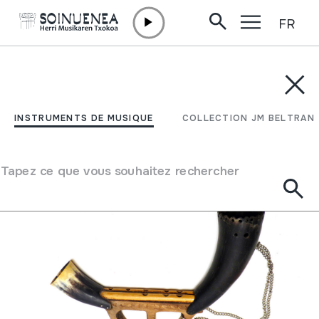
FR
Aller directement au contenu
INSTRUMENTS DE MUSIQUE
COLLECTION JM BELTRAN
Filtrer
INSTRUMENTS DE MUSIQUE
COLLECTION JM BELTRAN
Moteur de recherche
Tapez ce que vous souhaitez rechercher