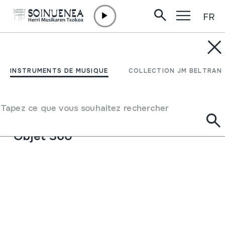
FR
Aller directement au contenu
INSTRUMENTS DE MUSIQUE
BOMBARDE
INSTRUMENTS DE MUSIQUE
COLLECTION JM BELTRAN
Auteur
Forig markakoa.
Type d'instrument de musique
Tapez ce que vous souhaitez rechercher
Aérophones
->
Anches
->
Double (hautbois)
Objet 360º