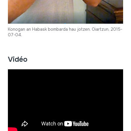
Konogan an Habask bombarda hau jotzen. Oiartzun, 2015-
07-04.
Vidéo