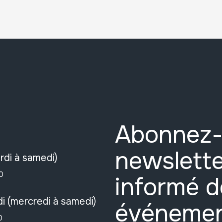
Abonnez-
newslette
rdi à samedi)
0
informé d
i (mercredi à samedi)
événeme
0