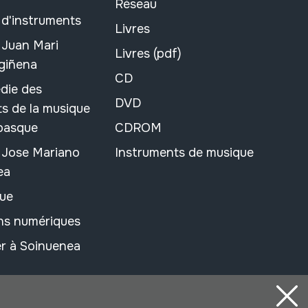
Réseau
 d'instruments
Livres
 Juan Mari
Livres (pdf)
rgiñena
CD
die des
DVD
s de la musique
 basque
CDROM
n Jose Mariano
Instruments de musique
ea
ue
ons numériques
r à Soinuenea