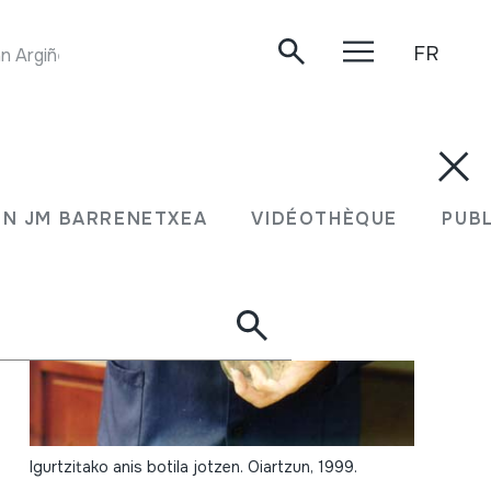
FR
AKORDEOIA-JOSTAILUA JOALDIA. Juan Mari Beltran Argiñena. Oiartzun, 2020/05/13.
N JM BARRENETXEA
VIDÉOTHÈQUE
PUB
Igurtzitako anis botila jotzen. Oiartzun, 1999.