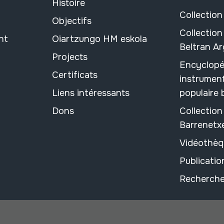
Histoire
Collection
Objectifs
Collection
nt
Oiartzungo HM eskola
Beltran A
Projects
Encyclopé
Certificats
instrument
Liens intéressants
populaire
Dons
Collectio
Barrenetx
Vidéothèq
Publicati
Recherche