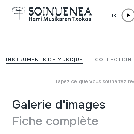
Aller directement au contenu
INSTRUMENTS DE MUSIQUE
BOTILA; Botila zimurtsua
INSTRUMENTS DE MUSIQUE
COLLECTION 
Auteur
Ez dakigu.
Type d'instrument de musique
Idiophones
->
Frottés
Tapez ce que vous souhaitez re
Galerie d'images
Fiche complète