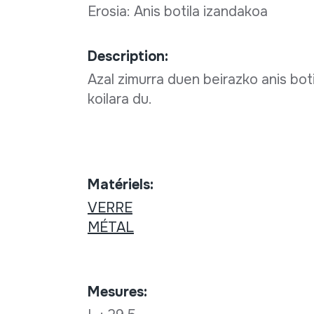
Erosia: Anis botila izandakoa
Description:
Azal zimurra duen beirazko anis bot
koilara du.
Matériels:
VERRE
MÉTAL
Mesures: