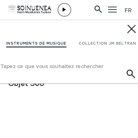
FR
Aller directement au contenu
INSTRUMENTS DE MUSIQUE
BULLROARER; Zumbador
INSTRUMENTS DE MUSIQUE
COLLECTION JM BELTRAN
Auteur
Ez dakigu.
Type d'instrument de musique
Tapez ce que vous souhaitez rechercher
Aérophones
->
Libres
Objet 360º