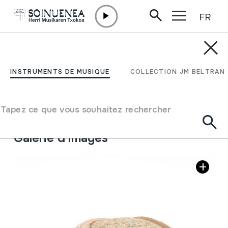
FR
Aller directement au contenu
INSTRUMENTS DE MUSIQUE
CUICA
INSTRUMENTS DE MUSIQUE
COLLECTION JM BELTRAN
Auteur
Ez dakigu.
Type d'instrument de musique
Tapez ce que vous souhaitez rechercher
Membranophones
->
Frictionnés
->
Tige
Galerie d'images