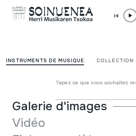
Aller directement au contenu
INSTRUMENTS DE MUSIQUE
FIRRINGILA; BOTOIA
INSTRUMENTS DE MUSIQUE
COLLECTION 
Auteur
Juan Mari Beltran Argiñena
Type d'instrument de musique
Aérophones
->
Libres
Tapez ce que vous souhaitez re
Galerie d'images
Vidéo