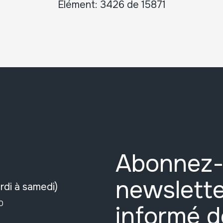
Élément: 3426 de 15871
Abonnez-
newslette
rdi à samedi)
0
informé d