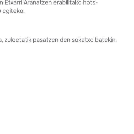
 Etxarri Aranatzen erabilitako hots-
u egiteko.
da, zuloetatik pasatzen den sokatxo batekin.