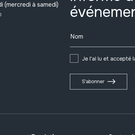
i (mercredi à samedi)
événeme
0
Nom
Je l'ai lu et accepté 
S'abonner