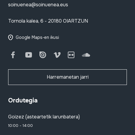
soinuenea@soinuenea.eus
Tornola kalea, 6 - 20180 OIARTZUN
Google Maps-en ikusi
Facebook
Youtube
Issuu
Vimeo
Flickr
SoundCloud
Harremanetan jarri
Ordutegia
Goizez (asteartetik larunbatera)
10:00 - 14:00