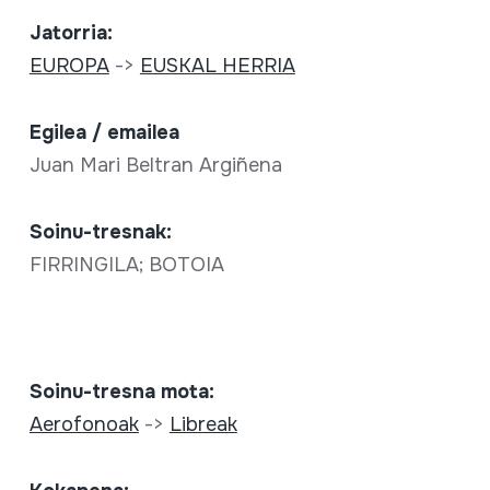
Jatorria:
EUROPA
->
EUSKAL HERRIA
Egilea / emailea
Juan Mari Beltran Argiñena
Soinu-tresnak:
FIRRINGILA; BOTOIA
Soinu-tresna mota:
Aerofonoak
->
Libreak