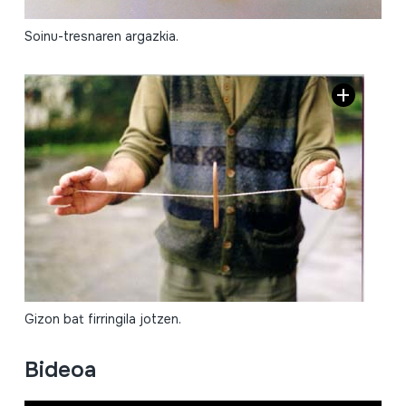
Soinu-tresnaren argazkia.
Gizon bat firringila jotzen.
Bideoa