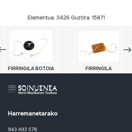
Elementua: 3426 Guztira: 15871
FIRRINGILA BOTOIA
FIRRINGILA
Harremanetarako
943 493 578