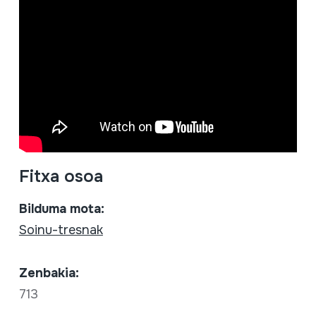
Fitxa osoa
Bilduma mota:
Soinu-tresnak
Zenbakia:
713