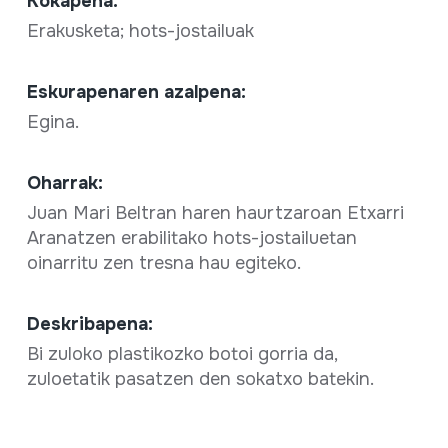
Kokapena:
Erakusketa; hots-jostailuak
Eskurapenaren azalpena:
Egina.
Oharrak:
Juan Mari Beltran haren haurtzaroan Etxarri
Aranatzen erabilitako hots-jostailuetan
oinarritu zen tresna hau egiteko.
Deskribapena:
Bi zuloko plastikozko botoi gorria da,
zuloetatik pasatzen den sokatxo batekin.