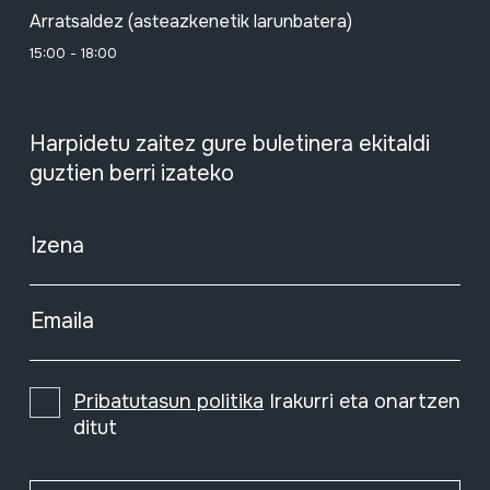
Arratsaldez (asteazkenetik larunbatera)
15:00 - 18:00
Harpidetu zaitez gure buletinera ekitaldi
guztien berri izateko
Izena
Emaila
Pribatutasun politika
Irakurri eta onartzen
ditut