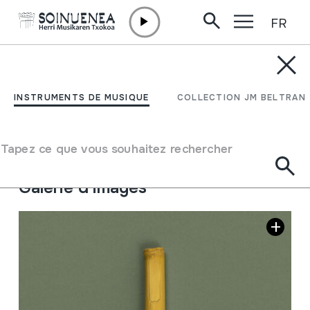
FR
Aller directement au contenu
INSTRUMENTS DE MUSIQUE
GAITA; TURUTA
INSTRUMENTS DE MUSIQUE
COLLECTION JM BELTRAN
Auteur
Fernando Jalón Jadraque
Type d'instrument de musique
Tapez ce que vous souhaitez rechercher
Aérophones
->
Anches
->
Simple battante (clarinette)
Galerie d'images