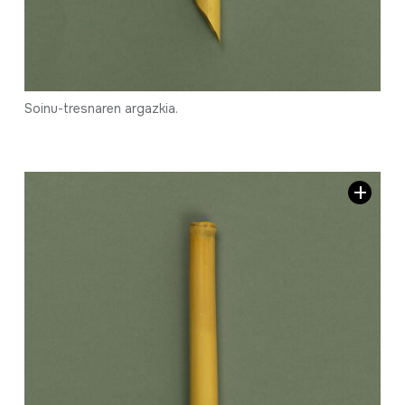
Soinu-tresnaren argazkia.