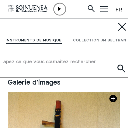
FR
Aller directement au contenu
INSTRUMENTS DE MUSIQUE
GUMBRI; GUINBRI;
INSTRUMENTS DE MUSIQUE
COLLECTION JM BELTRAN
GUNBRI
Tapez ce que vous souhaitez rechercher
Auteur
Ez dakigu.
Type d'instrument de musique
Cordes
->
Pincées
Galerie d'images