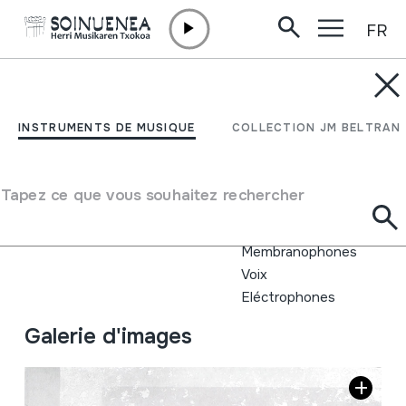
FR
Aller directement au contenu
INSTRUMENTS DE MUSIQUE
Hiri kristalezkoa
INSTRUMENTS DE MUSIQUE
COLLECTION JM BELTRAN
Auteur
Rafa Rueda; Ander Zulaika; Jaime Nieto; Txus Aramburu;
Tapez ce que vous souhaitez rechercher
Aitziber Omagogeaskoa; Jone Ibarretxe
Type d'instrument de musique
Idiophones
Membranophones
Voix
Eléctrophones
Galerie d'images