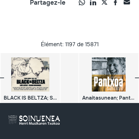
Partagez-le
Élément: 1197 de 15871
BLACK IS BELTZA; SOINU-BAND / BSO / OST; RAÜL REFREE; FERMIN MUGURUZA
Anaitasunean; Pantxoa Carrere