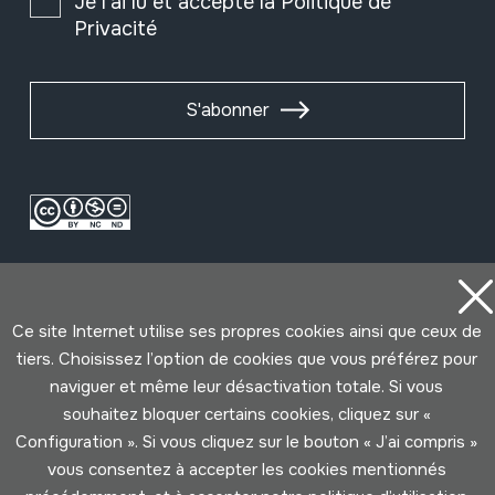
Je l'ai lu et accepté la
Politique de
Privacité
S'abonner
Ce site Internet utilise ses propres cookies ainsi que ceux de
tiers. Choisissez l’option de cookies que vous préférez pour
naviguer et même leur désactivation totale. Si vous
Conditions d'Utilisation
Politique de Privacité
souhaitez bloquer certains cookies, cliquez sur «
Cookies politique
Configuration ». Si vous cliquez sur le bouton « J’ai compris »
vous consentez à accepter les cookies mentionnés
Développé par Lotura