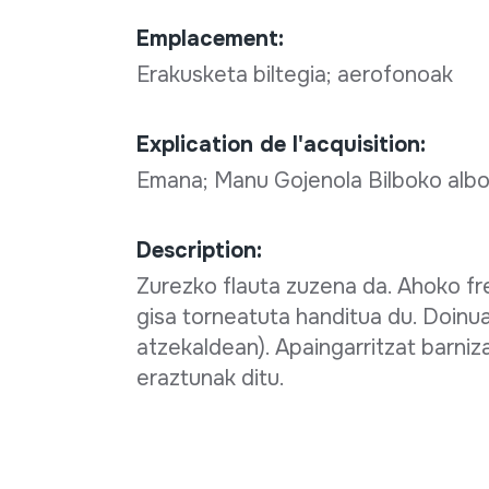
Emplacement:
Erakusketa biltegia; aerofonoak
Explication de l'acquisition:
Emana; Manu Gojenola Bilboko albok
Description:
Zurezko flauta zuzena da. Ahoko fr
gisa torneatuta handitua du. Doinua
atzekaldean). Apaingarritzat barni
eraztunak ditu.