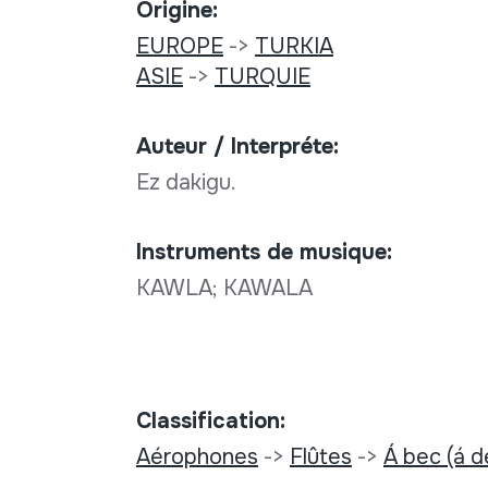
Origine:
EUROPE
->
TURKIA
ASIE
->
TURQUIE
Auteur / Interpréte:
Ez dakigu.
Instruments de musique:
KAWLA; KAWALA
Classification:
Aérophones
->
Flûtes
->
Á bec (á d