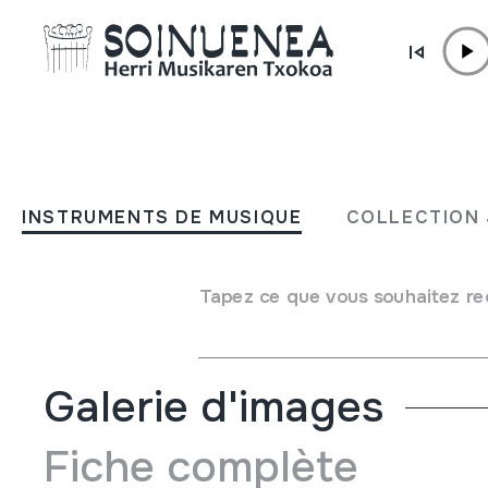
Aller directement au contenu
INSTRUMENTS DE MUSIQUE
KAWLA; KAWALA
INSTRUMENTS DE MUSIQUE
COLLECTION 
Auteur
Ez dakigu.
Type d'instrument de musique
Tapez ce que vous souhaitez re
Aérophones
->
Flûtes
->
Á bec (á deux mains) + kena
Galerie d'images
Fiche complète