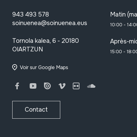
943 493 578
Matin (ma
soinuenea@soinuenea.eus
10:00 - 14:0
Tornola kalea, 6 - 20180
Après-mid
OIARTZUN
15:00 - 18:0
Voir sur Google Maps
Facebook
Youtube
Issuu
Vimeo
Flickr
SoundCloud
Contact