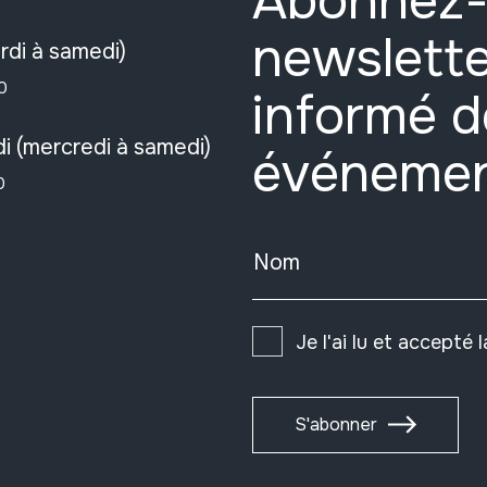
Abonnez-
newslette
rdi à samedi)
0
informé d
i (mercredi à samedi)
événeme
0
Nom
Je l'ai lu et accepté 
S'abonner