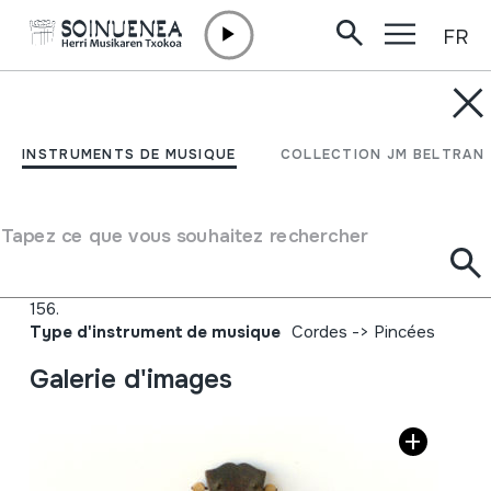
FR
Aller directement au contenu
INSTRUMENTS DE MUSIQUE
MANDOLINA
INSTRUMENTS DE MUSIQUE
COLLECTION JM BELTRAN
Auteur
Euterpia; Taparen azalean grabaturik 'Euterpia' idatzirik
Tapez ce que vous souhaitez rechercher
dauka. Kaxa barnean hiru eranskin dauzka: EUTERPIA -
DEPOSÉ. Trade Mark - Exiger de timbre de Garantie.
156.
Type d'instrument de musique
Cordes
->
Pincées
Galerie d'images