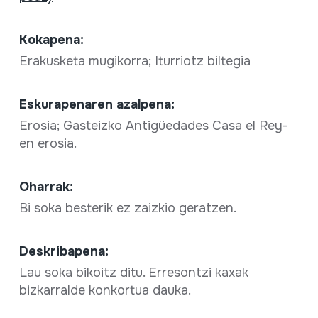
Kokapena:
Erakusketa mugikorra; Iturriotz biltegia
Eskurapenaren azalpena:
Erosia; Gasteizko Antigüedades Casa el Rey-
en erosia.
Oharrak:
Bi soka besterik ez zaizkio geratzen.
Deskribapena:
Lau soka bikoitz ditu. Erresontzi kaxak
bizkarralde konkortua dauka.