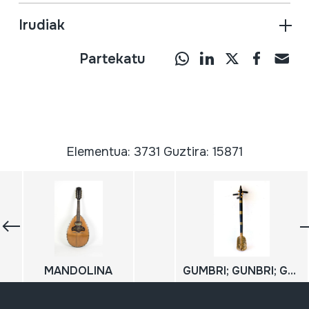
Irudiak
Partekatu
Elementua: 3731 Guztira: 15871
MANDOLINA
GUMBRI; GUNBRI; GUINBRI