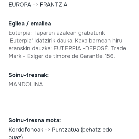
EUROPA
->
FRANTZIA
Egilea / emailea
Euterpia; Taparen azalean grabaturik
'Euterpia' idatzirik dauka. Kaxa barnean hiru
eranskin dauzka: EUTERPIA -DEPOSÉ. Trade
Mark - Exiger de timbre de Garantie. 156.
Soinu-tresnak:
MANDOLINA
Soinu-tresna mota:
Kordofonoak
->
Puntzatua (behatz edo
puaz)