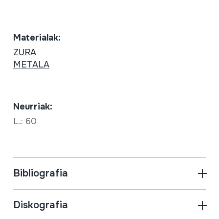
Materialak:
ZURA
METALA
Neurriak:
L.: 60
Bibliografia
Diskografia