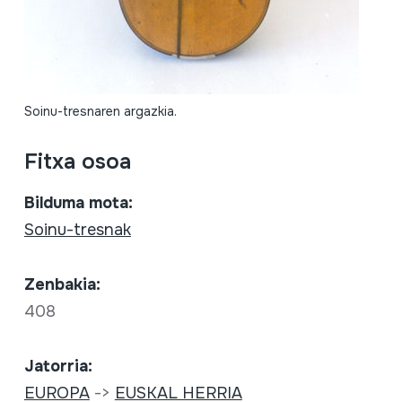
Soinu-tresnaren argazkia.
Fitxa osoa
Bilduma mota:
Soinu-tresnak
Zenbakia:
408
Jatorria:
EUROPA
->
EUSKAL HERRIA