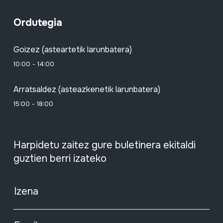
Ordutegia
Goizez (asteartetik larunbatera)
10:00 - 14:00
Arratsaldez (asteazkenetik larunbatera)
15:00 - 18:00
Harpidetu zaitez gure buletinera ekitaldi
guztien berri izateko
Izena