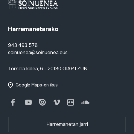
Harremanetarako
943 493 578
soinuenea@soinuenea.eus
Tornola kalea, 6 - 20180 OIARTZUN
Google Maps-en ikusi
Facebook
Youtube
Issuu
Vimeo
Flickr
SoundCloud
Harremanetan jarri