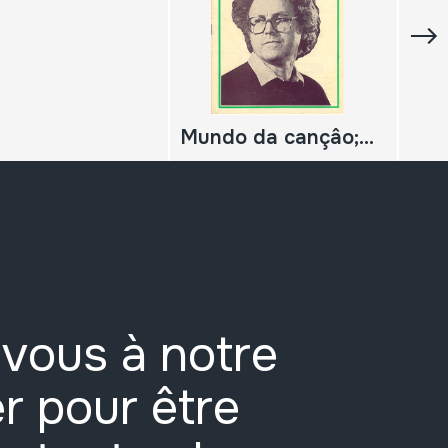
Mundo da cançâo; N.º 63; José Afonso;
vous à notre
r pour être