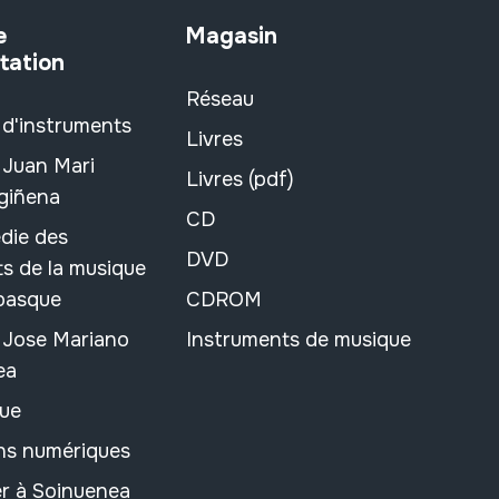
e
Magasin
tation
Réseau
 d'instruments
Livres
 Juan Mari
Livres (pdf)
rgiñena
CD
die des
DVD
s de la musique
 basque
CDROM
n Jose Mariano
Instruments de musique
ea
ue
ons numériques
r à Soinuenea