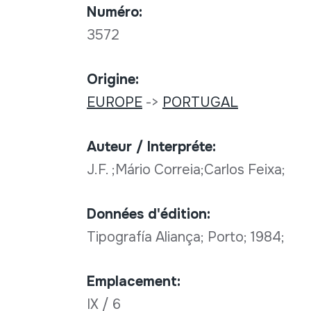
Numéro:
3572
Origine:
EUROPE
->
PORTUGAL
Auteur / Interpréte:
J.F. ;Mário Correia;Carlos Feixa;
Données d'édition:
Tipografía Aliança; Porto; 1984;
Emplacement:
IX / 6