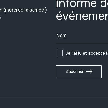
informé d
i (mercredi à samedi)
événeme
0
Nom
Je l'ai lu et accepté 
S'abonner