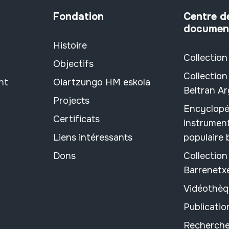
Fondation
Centre d
documen
Histoire
Collection
Objectifs
Collection
nt
Oiartzungo HM eskola
Beltran A
Projects
Encyclopé
Certificats
instrument
Liens intéressants
populaire
Dons
Collectio
Barrenetx
Vidéothèq
Publicati
Recherche