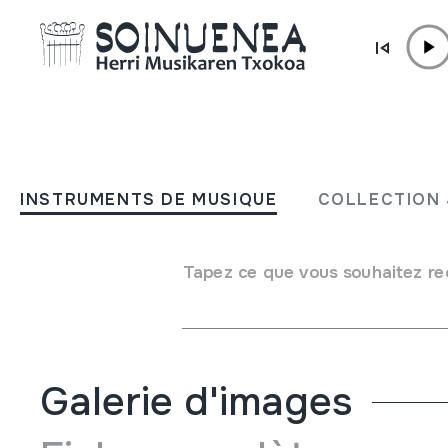
Aller directement au contenu
INSTRUMENTS DE MUSIQUE
Mundo da cançâo; N.º 65;
INSTRUMENTS DE MUSIQUE
COLLECTION 
Seeger, a visita do nosso 
querido tio da América;
Tapez ce que vous souhaitez re
Auteur
J.F. ;Mário Correia;Carlos Feixa;
Galerie d'images