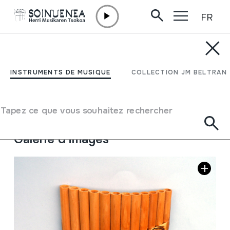
FR
Aller directement au contenu
INSTRUMENTS DE MUSIQUE
NAI; PAN FLAUTA
INSTRUMENTS DE MUSIQUE
COLLECTION JM BELTRAN
Auteur
Ez dakigu.
Type d'instrument de musique
Tapez ce que vous souhaitez rechercher
Aérophones
->
Flûtes
->
flute de Pan
Galerie d'images