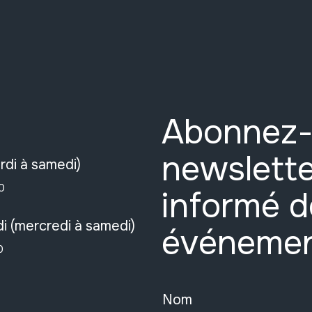
Abonnez-
newslette
rdi à samedi)
0
informé d
i (mercredi à samedi)
événeme
0
Nom