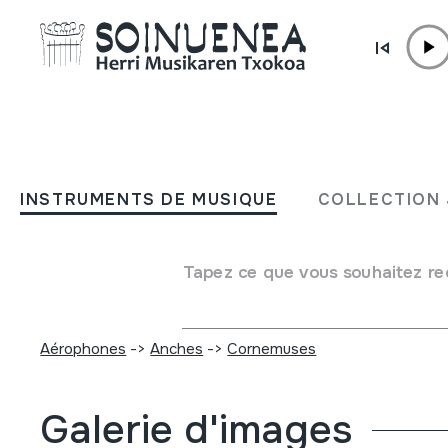
Aller directement au contenu
INSTRUMENTS DE MUSIQUE
UILLEANN PIPES; FULL S
INSTRUMENTS DE MUSIQUE
COLLECTION 
Auteur
Ez dakigu.
Type d'instrument de musique
Tapez ce que vous souhaitez re
Aérophones
->
Anches
->
Double (hautbois)
Aérophones
->
Anches
->
Simple battante (clarinette)
Aérophones
->
Anches
->
Cornemuses
Galerie d'images