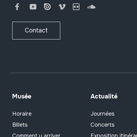
Facebook
Youtube
Issuu
Vimeo
Flickr
SoundCloud
Contact
Musée
Actualité
Horaire
Journées
Billets
Concerts
Comment y arriver
Exposition itinéra