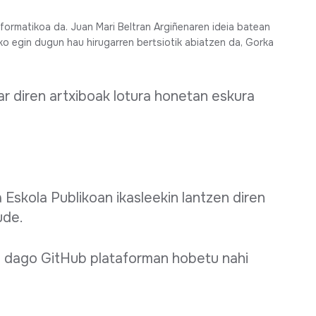
ormatikoa da. Juan Mari Beltran Argiñenaren ideia batean
iko egin dugun hau hirugarren bertsiotik abiatzen da, Gorka
r diren artxiboak lotura honetan eskura
 Eskola Publikoan ikasleekin lantzen diren
ude.
 dago GitHub plataforman hobetu nahi