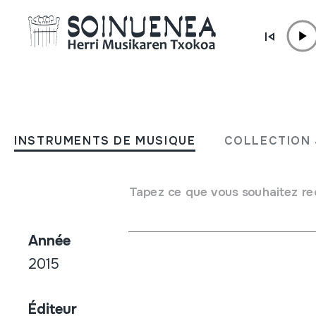
Aller directement au contenu
BOUTIQUE /
RÉSEAU
TTAKUN 3.0
INSTRUMENTS DE MUSIQUE
COLLECTION 
Auteur / Interpréte
Tapez ce que vous souhaitez re
Juan Mari Beltran / Gorka Montero
Année
2015
Éditeur