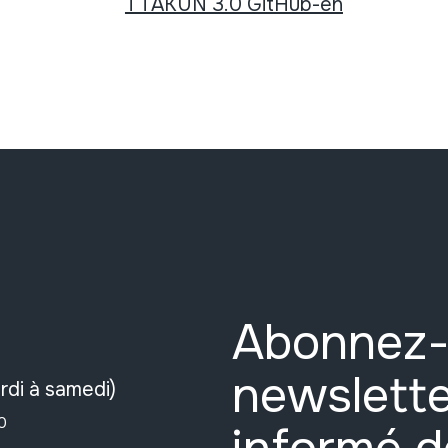
TTAKUN 3.0 GitHub-en
Abonnez-
newslette
rdi à samedi)
0