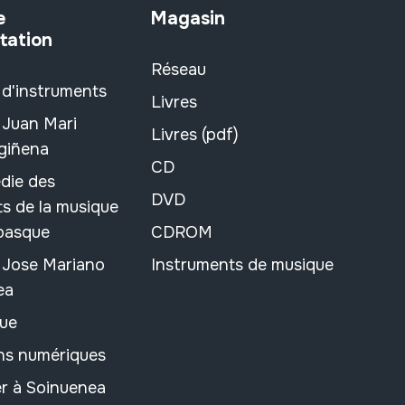
e
Magasin
tation
Réseau
 d'instruments
Livres
 Juan Mari
Livres (pdf)
rgiñena
CD
die des
DVD
s de la musique
 basque
CDROM
n Jose Mariano
Instruments de musique
ea
ue
ons numériques
r à Soinuenea