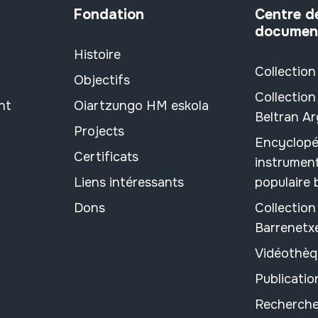
Fondation
Centre d
documen
Histoire
Collection
Objectifs
Collection
nt
Oiartzungo HM eskola
Beltran A
Projects
Encyclopé
Certificats
instrument
Liens intéressants
populaire
Dons
Collectio
Barrenetx
Vidéothèq
Publicati
Recherche