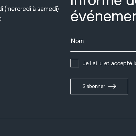
informé d
i (mercredi à samedi)
événeme
0
Nom
Je l'ai lu et accepté 
S'abonner