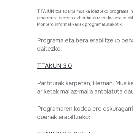
Fiche complète
TTAKUN txalaparta musika idazteko programa inf
oinarrituta bertsio ezberdinak izan dira eta publ
Montero informatikariak programatutakotik.
Programa eta bera erabiltzeko beha
daitezke:
TTAKUN 3.0
Partiturak karpetan, Hernani Musika
ariketak mailaz-maila antolatuta da
Programaren kodea ere eskuragarri
duenak erabiltzeko: